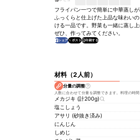
フライパン一つで簡単に中華蒸しが
ふっくらと仕上げた上品な味わいの
ける一品です。野菜も一緒に蒸し上
ぜひ、作ってみてください。
印刷する
シェア
ポスト
材料
（
2人前
）
分量の調整
人数に合わせて分量を調整できます。料理の時間
メカジキ (計200g)
塩こしょう
アサリ (砂抜き済み)
にんじん
しめじ