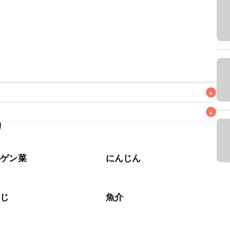
+
+
リ
なるべくお早めにお召し上がりください。

ンゲン菜
にんじん
めじ
魚介