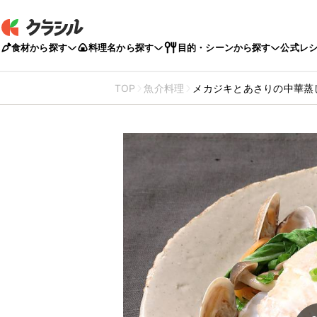
食材から探す
料理名から探す
目的・シーンから探す
公式レ
TOP
魚介料理
メカジキとあさりの中華蒸