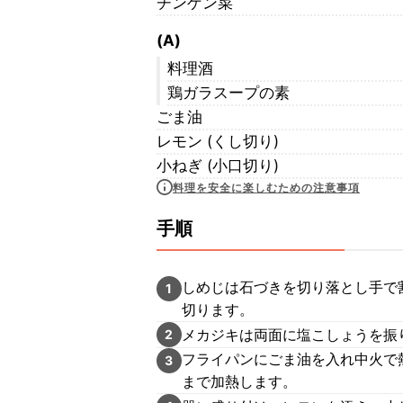
チンゲン菜
(A)
料理酒
鶏ガラスープの素
ごま油
レモン (くし切り)
小ねぎ (小口切り)
料理を安全に楽しむための注意事項
手順
しめじは石づきを切り落とし手で
1
切ります。
メカジキは両面に塩こしょうを振
2
フライパンにごま油を入れ中火で熱
3
まで加熱します。