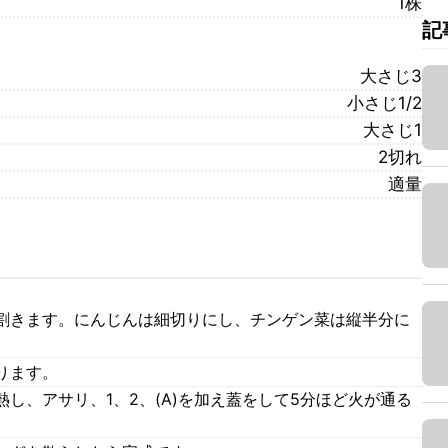
1株
記
大さじ3
小さじ1/2
大さじ1
2切れ
適量
割きます。にんじんは細切りにし、チンゲン菜は縦半分に
ります。
し、アサリ、1、2、(A)を加え蓋をして5分ほど火が通る