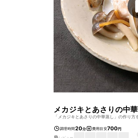
メカジキとあさりの中華
「
メカジキとあさりの中華蒸し
」の作り方
20
700
調理時間
費用目安
分
円
レビュー