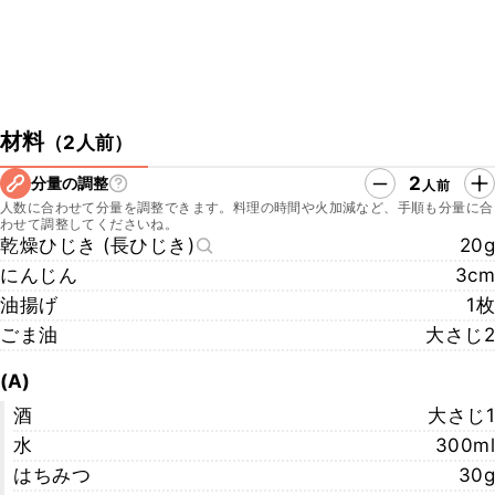
材料
（
2人前
）
2
分量の調整
人前
人数に合わせて分量を調整できます。料理の時間や火加減など、手順も分量に合
わせて調整してくださいね。
乾燥ひじき (長ひじき)
20g
にんじん
3cm
油揚げ
1枚
ごま油
大さじ2
(A)
酒
大さじ1
水
300ml
はちみつ
30g