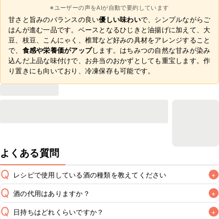
※ユーザーの声をAIが自動で要約しています
甘さと旨みのバランスの良い
優しい味わい
で、シンプルながらご
はんが進む一品です。ベースとなるひじきと油揚げに加えて、大
豆、枝豆、こんにゃく、椎茸など好みの具材をアレンジすること
で、
食感や栄養価がアップ
します。はちみつの自然な甘みが染み
込んだ上品な味付けで、お弁当のおかずとしても重宝します。作
り置きにも向いており、冷凍保存も可能です。
よくある質問
Q
レシピで使用している酒の種類を教えてください
+
Q
酒の代用はありますか？
+
A
Q
日持ちはどれくらいですか？
+
A