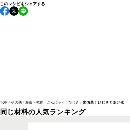
このレシピをシェアする
保存期間は冷蔵で2~3日が目安です。なるべくお早めにお召
し上がりください。

A
※日持ちは目安です。
こちら
の注意事項をご確認の上、正し
TOP
その他
海藻・乾物・こんにゃく
ひじき
常備菜！ひじきとあげ煮
同じ材料の人気ランキング