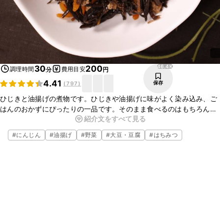
46.4K
30
200
調理時間
費用目安
分
円
4.41
保存
(
797
)
ひじきと油揚げの煮物です。ひじきや油揚げに味がよく染み込み、ご
はんのおかずにぴったりの一品です。そのまま食べるのはもちろん、
紹介文をすべて見る
ごはんに混ぜ込むと簡単にひじきごはんにアレンジできますよ。ぜひ
お試しくださいね。
#
にんじん
#
油揚げ
#
野菜
#
大豆・豆腐
#
はちみつ