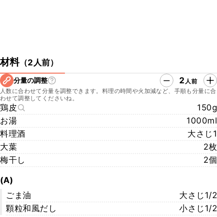
材料
（
2人前
）
2
分量の調整
人前
人数に合わせて分量を調整できます。料理の時間や火加減など、手順も分量に合
わせて調整してくださいね。
鶏皮
150g
お湯
1000ml
料理酒
大さじ1
大葉
2枚
梅干し
2個
(A)
ごま油
大さじ1/2
顆粒和風だし
小さじ1/2