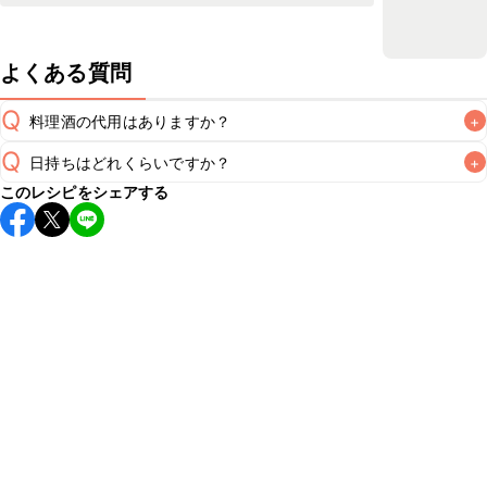
よくある質問
Q
料理酒の代用はありますか？
+
Q
日持ちはどれくらいですか？
+
A
このレシピをシェアする
保存期間は冷蔵で当日中が目安です。なるべくお早めにお召
し上がりください。

A
※日持ちは目安です。
こちら
の注意事項をご確認の上、正し