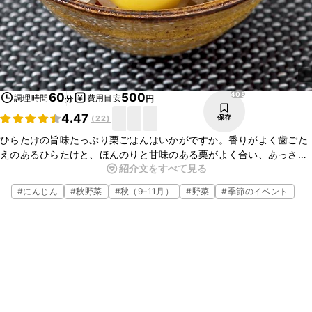
408
60
500
調理時間
費用目安
分
円
4.47
保存
(
22
)
ひらたけの旨味たっぷり栗ごはんはいかがですか。香りがよく歯ごた
えのあるひらたけと、ほんのりと甘味のある栗がよく合い、あっさり
紹介文をすべて見る
としていてとってもおいしいですよ。簡単に作ることができるので、
ぜひお試しください。
#
にんじん
#
秋野菜
#
秋（9–11月）
#
野菜
#
季節のイベント