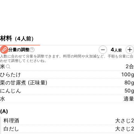
材料
（
4人前
）
4
分量の調整
人前
人数に合わせて分量を調整できます。料理の時間や火加減など、手順も分量に合
わせて調整してくださいね。
米
2合
ひらたけ
100g
栗の甘露煮 (正味量)
80g
にんじん
50g
水
適量
(A)
料理酒
大さじ2
白だし
大さじ2