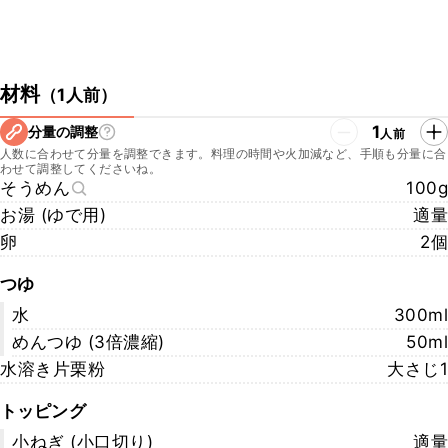
材料
（
1人前
）
1
分量の調整
人前
人数に合わせて分量を調整できます。料理の時間や火加減など、手順も分量に合
わせて調整してくださいね。
そうめん
100g
お湯 (ゆで用)
適量
卵
2個
つゆ
水
300ml
めんつゆ (3倍濃縮)
50ml
水溶き片栗粉
大さじ1
トッピング
小ねぎ (小口切り)
適量