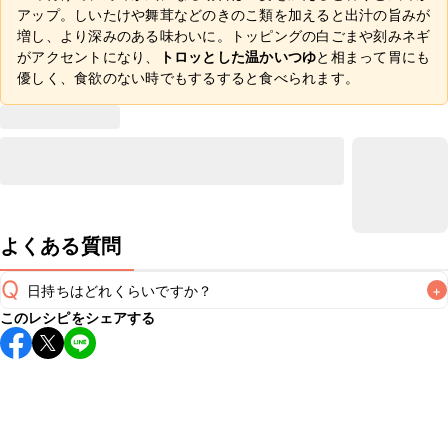
アップ。しいたけや舞茸などのきのこ類を加えると出汁の旨みが
増し、より深みのある味わいに。トッピングの白ごまや刻みネギ
がアクセントになり、
トロッとした温かいつゆ
と相まって胃にも
優しく、食欲のない時でもするすると食べられます。
よくある質問
Q
日持ちはどれくらいですか？
+
このレシピをシェアする
こちらのレシピは出来たてをお召し上がりいただくことをお
すすめします。

A
※日持ちは目安です。
こちら
の注意事項をご確認の上、正し