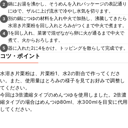
鍋にお湯を沸かし、そうめんを入れパッケージの表記通り
2
にゆで、ザルに上げ流水で冷やし水気を切ります。
別の鍋につゆの材料を入れ中火で加熱し、沸騰してきたら
3
水溶き片栗粉を回し入れとろみがつくまで中火で煮ます。
1を回し入れ、菜箸で混ぜながら卵に火が通るまで中火で
4
煮て、火からおろします。
器に入れた2に4をかけ、トッピングを散らして完成です。
5
コツ・ポイント
水溶き片栗粉は、片栗粉1、水2の割合で作ってくださ
い。また、使用量はとろみの様子を見てお好みで調整し
てください。

今回は3倍濃縮タイプのめんつゆを使用しました。2倍濃
縮タイプの場合はめんつゆ80ml、水300mlを目安に代用
してください。