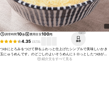
37.6K
10
100
調理時間
費用目安
分
円
4.35
保存
(
575
)
つゆにとろみをつけて卵をふわっと仕上げたシンプルで美味しいかき
玉にゅうめんです。のどごしのよいそうめんにトロっとしたつゆが
紹介文をすべて見る
合って、美味しいですよ。めんつゆを使ってあっという間にできるの
で忙しい日や朝ごはんにおすすめです。