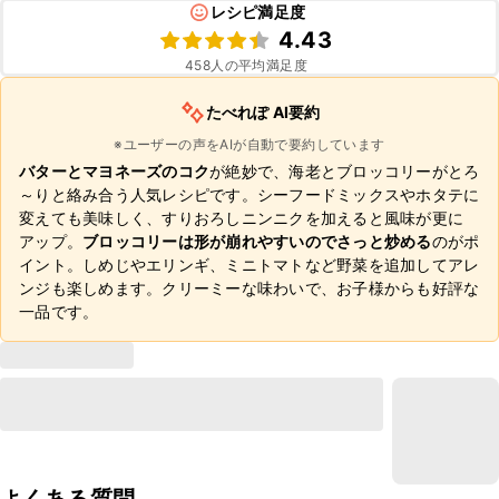
レシピ満足度
4.43
458
人の平均満足度
たべれぽ AI要約
※ユーザーの声をAIが自動で要約しています
バターとマヨネーズのコク
が絶妙で、海老とブロッコリーがとろ
～りと絡み合う人気レシピです。シーフードミックスやホタテに
変えても美味しく、すりおろしニンニクを加えると風味が更に
アップ。
ブロッコリーは形が崩れやすいのでさっと炒める
のがポ
イント。しめじやエリンギ、ミニトマトなど野菜を追加してアレ
ンジも楽しめます。クリーミーな味わいで、お子様からも好評な
一品です。