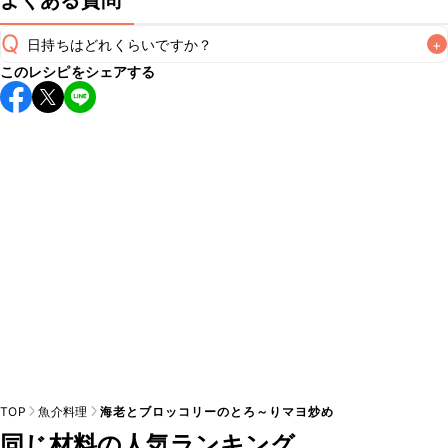
よくある質問
Q
日持ちはどれくらいですか？
+
このレシピをシェアする
保存期間は冷蔵で翌日中が目安です。なるべくお早めにお召
し上がりください。

A
※日持ちは目安です。
こちら
の注意事項をご確認の上、正し
TOP
魚介料理
海老とブロッコリーのとろ～りマヨ炒め
同じ材料の人気ランキング