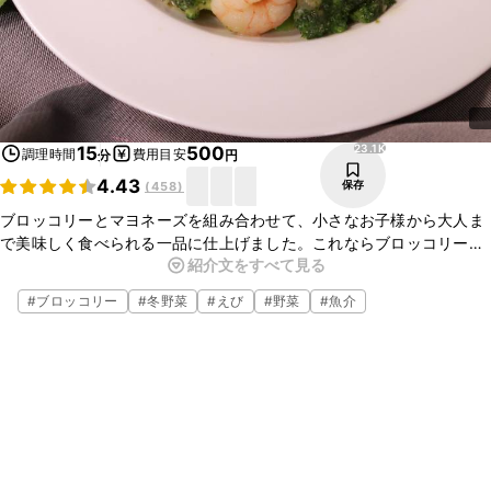
23.1K
15
500
調理時間
費用目安
分
円
4.43
保存
(
458
)
ブロッコリーとマヨネーズを組み合わせて、小さなお子様から大人ま
で美味しく食べられる一品に仕上げました。これならブロッコリーが
紹介文をすべて見る
苦手なお子さんでも美味しく食べていただけること間違いなしです！
味もしっかりしているので、ごはんのおかずにもぴったりですよ。
#
ブロッコリー
#
冬野菜
#
えび
#
野菜
#
魚介