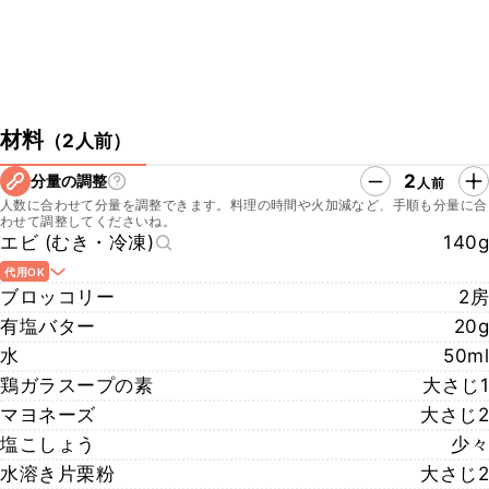
材料
（
2人前
）
2
分量の調整
人前
人数に合わせて分量を調整できます。料理の時間や火加減など、手順も分量に合
わせて調整してくださいね。
エビ (むき・冷凍)
140g
代用OK
ブロッコリー
2房
有塩バター
20g
水
50ml
鶏ガラスープの素
大さじ1
マヨネーズ
大さじ2
塩こしょう
少々
水溶き片栗粉
大さじ2