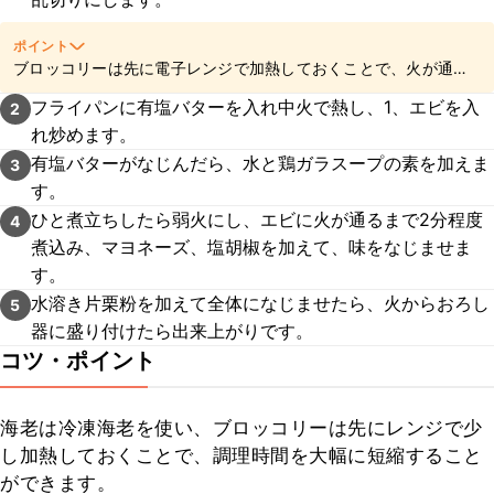
ポイント
ブロッコリーは先に電子レンジで加熱しておくことで、火が通り
やすくなります。
フライパンに有塩バターを入れ中火で熱し、1、エビを入
2
れ炒めます。
有塩バターがなじんだら、水と鶏ガラスープの素を加えま
3
す。
ひと煮立ちしたら弱火にし、エビに火が通るまで2分程度
4
煮込み、マヨネーズ、塩胡椒を加えて、味をなじませま
す。
水溶き片栗粉を加えて全体になじませたら、火からおろし
5
器に盛り付けたら出来上がりです。
コツ・ポイント
海老は冷凍海老を使い、ブロッコリーは先にレンジで少
し加熱しておくことで、調理時間を大幅に短縮すること
ができます。
