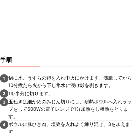
手順
鍋に水、うずらの卵を入れ中火にかけます。沸騰してから
1
10分煮たら火から下し氷水に浸け殻を剥きます。
1を半分に切ります。
2
玉ねぎは細かめのみじん切りにし、耐熱ボウルへ入れラッ
3
プをして600Wの電子レンジで1分加熱をし粗熱をとりま
す。
ボウルに豚ひき肉、塩麹を入れよく練り混ぜ、3を加えま
4
す。