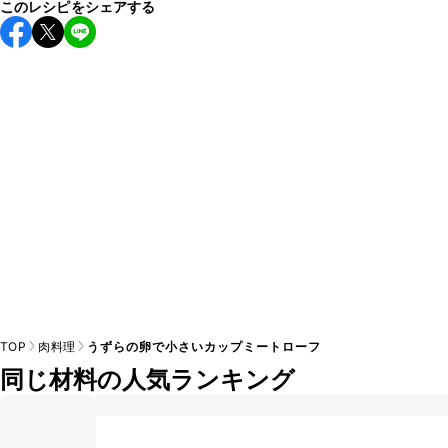
このレシピをシェアする
保存期間は冷蔵で翌日中が目安です。なるべくお早めにお召
し上がりください。

A
※日持ちは目安です。
こちら
の注意事項をご確認の上、正し
TOP
肉料理
うずらの卵で小さいカップミートローフ
同じ材料の人気ランキング