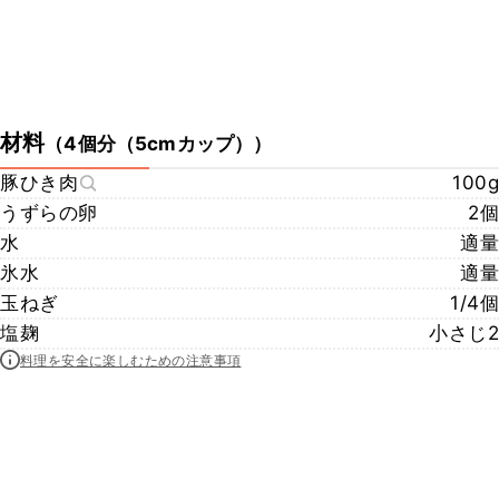
材料
（
4個分（5cmカップ）
）
豚ひき肉
100g
うずらの卵
2個
水
適量
氷水
適量
玉ねぎ
1/4個
塩麹
小さじ2
料理を安全に楽しむための注意事項