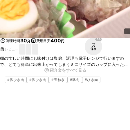
1186
30
400
調理時間
費用目安
分
円
レビュー
保存
朝の忙しい時間にも味付けは塩麹、調理も電子レンジで行いますの
で、とても簡単に出来上がってしまうミニサイズのカップに入った
紹介文をすべて見る
ミートローフのご紹介です。卵の断面が見えてとても可愛い一品で
す。
#
豚ひき肉
#
豚ひき肉
#
玉ねぎ
#
豚肉
#
ひき肉
カップに入れて作りますのでそのままお弁当に詰める事ができます
よ。