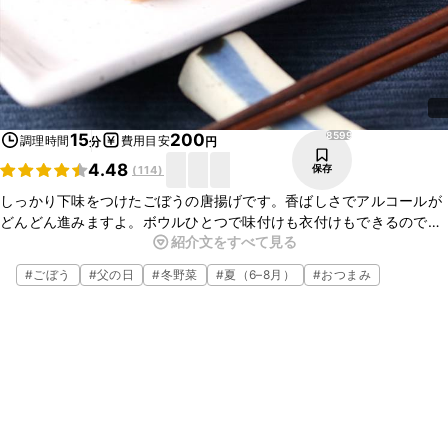
8599
15
200
調理時間
費用目安
分
円
4.48
保存
(
114
)
しっかり下味をつけたごぼうの唐揚げです。香ばしさでアルコールが
どんどん進みますよ。ボウルひとつで味付けも衣付けもできるので、
紹介文をすべて見る
洗い物が少なくてとっても簡単です。揚げたてはもちろん冷めても美
味しいので、ぜひ作ってみてくださいね。
#
ごぼう
#
父の日
#
冬野菜
#
夏（6–8月）
#
おつまみ