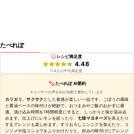
たべれぽ
レシピ満足度
4.48
114
人の平均満足度
たべれぽ AI要約
※ユーザーの声をAIが自動で要約しています
カリカリ、サクサク
とした食感が楽しい一品です。ごぼうの風味
と醤油ベースの味付けが絶妙で、おつまみやご飯のおかずに最
適。漬け込み時間を1時間程度にすると、しっかりと味が染み込
みます。仕上げにレモンを絞ったり、
七味マヨネーズ
を添えたり
するアレンジも楽しめます。すりおろしニンニクを加えたり、コ
ンソメや塩コショウをふりかけたりと、好みの味付けにアレンジ