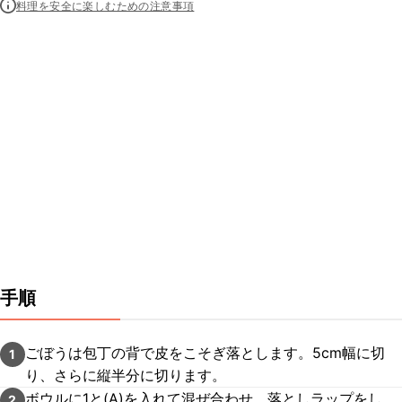
料理を安全に楽しむための注意事項
手順
ごぼうは包丁の背で皮をこそぎ落とします。5cm幅に切
1
り、さらに縦半分に切ります。
ボウルに1と(A)を入れて混ぜ合わせ、落としラップをし
2