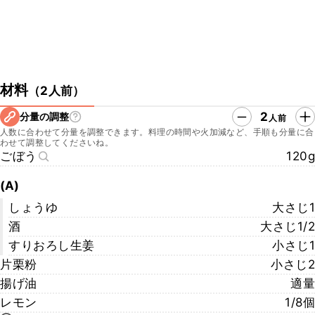
材料
（
2人前
）
2
分量の調整
人前
人数に合わせて分量を調整できます。料理の時間や火加減など、手順も分量に合
わせて調整してくださいね。
ごぼう
120g
(A)
しょうゆ
大さじ1
酒
大さじ1/2
すりおろし生姜
小さじ1
片栗粉
小さじ2
揚げ油
適量
レモン
1/8個