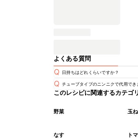
よくある質問
Q
日持ちはどれくらいですか？
Q
チューブタイプのニンニクで代用でき
保存期間は冷蔵で翌日中が目安です。
A
このレシピに関連するカテゴ
チューブタイプのニンニクを使用して
A
※日持ちは目安です。
こちら
野菜
玉
なす
ト