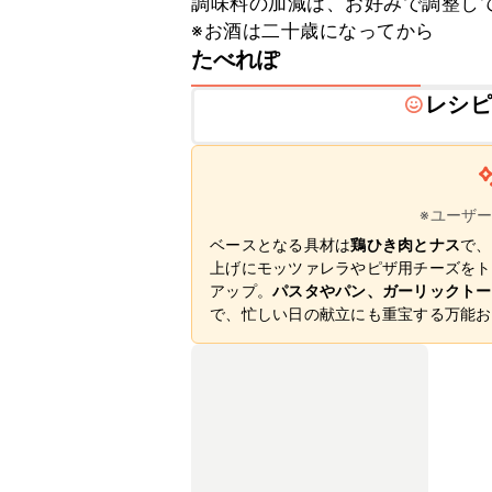
調味料の加減は、お好みで調整して
※お酒は二十歳になってから
たべれぽ
レシピ
※ユーザ
ベースとなる具材は
鶏ひき肉とナス
で、
上げにモッツァレラやピザ用チーズをト
アップ。
パスタやパン、ガーリックトー
で、忙しい日の献立にも重宝する万能お