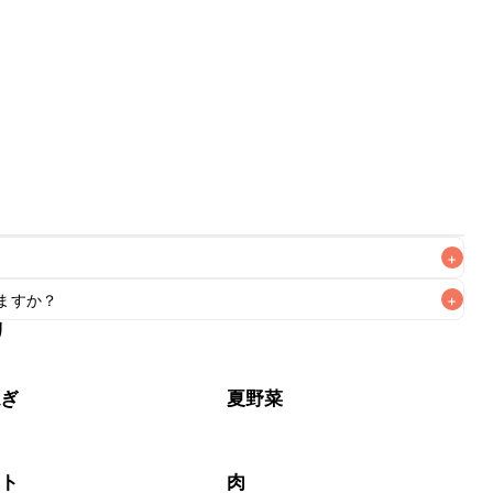
+
ますか？
+
なるべくお早めにお召し上がりください。

リ
もお作りいただけます。小さじ1/2を目安に加え、お好みの風
ねぎ
夏野菜
マト
肉