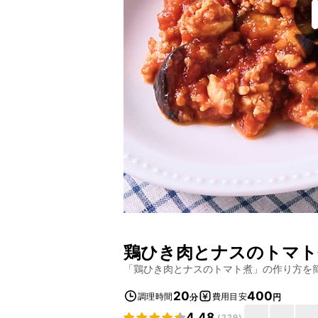
鶏ひき肉とナスのトマト
「
鶏ひき肉とナスのトマト煮
」の作り方を
20
400
調理時間
費用目安
分
円
4.48
(
229
)