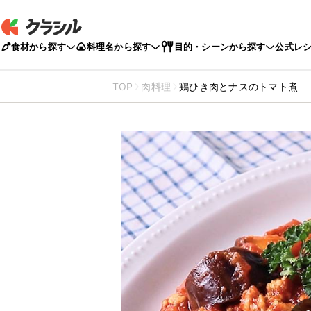
食材から探す
料理名から探す
目的・シーンから探す
公式レ
TOP
肉料理
鶏ひき肉とナスのトマト煮