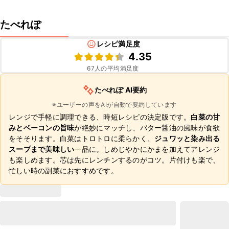
たべれぽ
レシピ満足度
4.35
67
人の平均満足度
たべれぽ AI要約
※ユーザーの声をAIが自動で要約しています
レンジで手軽に調理できる、時短レシピの決定版です。
白菜の甘
みとベーコンの旨味
が絶妙にマッチし、バター醤油の風味が食欲
をそそります。白菜はトロトロに柔らかく、
ジュワッと染み出る
スープまで美味しい
一品に。しめじやかにかまを加えてアレンジ
も楽しめます。芯は先にレンチンするのがコツ。片付けも楽で、
忙しい時の副菜におすすめです。