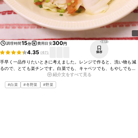
3877
15
300
調理時間
費用目安
分
円
4.35
保存
(
67
)
手早く一品作りたいときに考えました。レンジで作ると、洗い物も減
るので、とても楽チンです。白菜でも、キャベツでも、もやしでもで
紹介文をすべて見る
きます。
白菜から出る水分は、甘くて美味しいので、是非絡めながら召し上
#
白菜
#
冬野菜
#
野菜
がってくださいね。