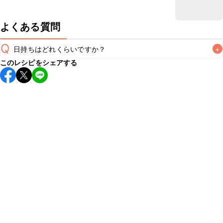
よくある質問
Q
日持ちはどれくらいですか？
+
このレシピをシェアする
保存期間は冷蔵で翌日中が目安です。なるべくお早めにお召
し上がりください。

A
※日持ちは目安です。
こちら
の注意事項をご確認の上、正し