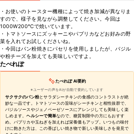
・お使いのトースター機種によって焼き加減が異なりま
すので、様子を見ながら調整してください。今回は
1000W200℃で焼いています。

・トマトソースにズッキーニやパプリカなどお好みの野
菜を入れてお試しくださいね。

・今回はパン粉焼きにパセリを使用しましたが、バジル
や粉チーズを加えても美味しいですよ。
たべれぽ
たべれぽ AI要約
※ユーザーの声をAIが自動で要約しています
サクサクのパン粉
とサラダシーチキンの食感のコントラストが絶
妙な一品です。トマトソースの旨味がシーチキンと相性抜群で、
バジルソースやジェノベーゼソースにアレンジしても美味しく楽
しめます。
ヘルシーで簡単
なので、糖質制限中の方にもおすす
め。パプリカや玉ねぎを加えれば栄養価もアップ。いつもの味付
けに飽きた方は、この香ばしい焼き物で新しい美味しさを発見で