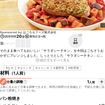
Sponsored by
はごろもフーズ株式会社
259
20
-
調理時間
費用目安
分
円
レビュー
保存
そのまま食べてもおいしい「サラダシーチキン」を今回はごちそうお
かずにアレンジしました。しっとりとした「サラダシーチキン」にパ
紹介文をすべて見る
ン粉をのせ、オーブントースターでサクッと焼き上げた一品です。角
切りのナスとエリンギの入ったトマトソースはボリューム満点で食べ
#
なす
#
エリンギ
#
エリンギ
#
夏野菜
#
秋野菜
応えがありますよ。パセリの香るパン粉焼きとの相性は抜群です。是
材料
（
1人前
）
非作ってみてくださいね。
1
分量の調整
人前
人数に合わせて分量を調整できます。料理の時間や火加減など、手順も分量に合
わせて調整してくださいね。
パン粉焼き