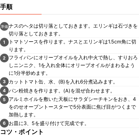
手順
ナスのヘタは切り落としておきます。エリンギは石づきを
準備
切り落としておきます。
トマトソースを作ります。ナスとエリンギは1.5cm角に切
1
ります。
フライパンにオリーブオイルを入れ中火で熱し、すりおろ
2
しニンニク、1を入れ全体にオリーブオイルがまわるよう
に1分半炒めます。
カットトマト缶、水、(B)を入れ6分煮込みます。
3
パン粉焼きを作ります。(A)を混ぜ合わせます。
4
アルミホイルを敷いた天板にサラダシーチキンをおき、4
5
をのせオーブントースターで5分表面に焦げ目がつくまで
加熱します。
お皿に3、5を盛り付けて完成です。
6
コツ・ポイント