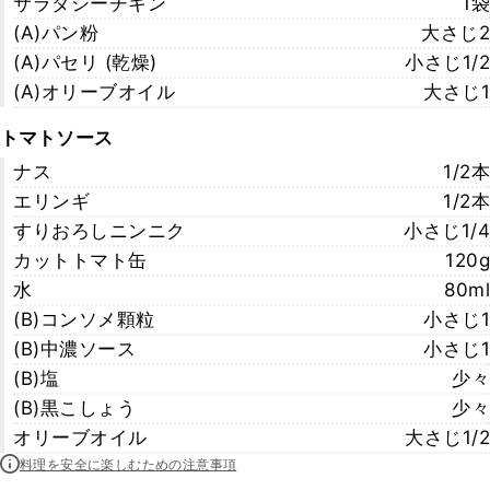
サラダシーチキン
1袋
(A)パン粉
大さじ2
(A)パセリ (乾燥)
小さじ1/2
(A)オリーブオイル
大さじ1
トマトソース
ナス
1/2本
エリンギ
1/2本
すりおろしニンニク
小さじ1/4
カットトマト缶
120g
水
80ml
(B)コンソメ顆粒
小さじ1
(B)中濃ソース
小さじ1
(B)塩
少々
(B)黒こしょう
少々
オリーブオイル
大さじ1/2
料理を安全に楽しむための注意事項