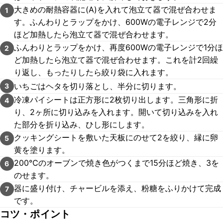
大きめの耐熱容器に(A)を入れて泡立て器で混ぜ合わせま
1
す。ふんわりとラップをかけ、600Wの電子レンジで2分
ほど加熱したら泡立て器で混ぜ合わせます。
ふんわりとラップをかけ、再度600Wの電子レンジで1分ほ
2
ど加熱したら泡立て器で混ぜ合わせます。これを計2回繰
り返し、もったりしたら絞り袋に入れます。
いちごはヘタを切り落とし、半分に切ります。
3
冷凍パイシートは正方形に2枚切り出します。三角形に折
4
り、2ヶ所に切り込みを入れます。開いて切り込みを入れ
た部分を折り込み、ひし形にします。
クッキングシートを敷いた天板にのせて2を絞り、縁に卵
5
黄を塗ります。
200℃のオーブンで焼き色がつくまで15分ほど焼き、3を
6
のせます。
器に盛り付け、チャービルを添え、粉糖をふりかけて完成
7
です。
コツ・ポイント