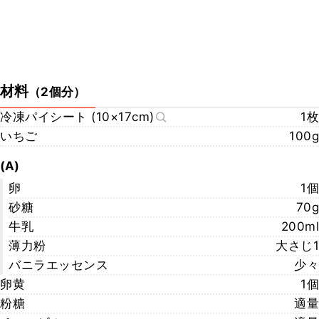
材料
（
2個分
）
冷凍パイシート (10×17cm)
1枚
いちご
100g
(A)
卵
1個
砂糖
70g
牛乳
200ml
薄力粉
大さじ1
バニラエッセンス
少々
卵黄
1個
粉糖
適量