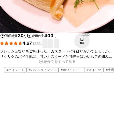
20.5K
30
400
調理時間
費用目安
分
円
4.67
保存
(
225
)
フレッシュないちごを使った、カスタードパイはいかがでしょうか。
サクサクのパイ生地に、甘いカスタードと甘酸っぱいいちごの組み合
紹介文をすべて見る
わせは、たまらないおいしさです。カスタードは電子レンジで作れる
ので、お菓子作り初心者の方でも挑戦しやすいですよ。ぜひお試しく
#
パイシート
#
バレンタインデー
#
ホワイトデー
#
スイーツ
#
牛
ださいね。