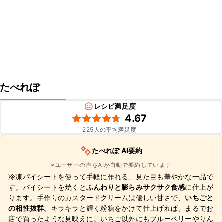
たべれぽ
レシピ満足度
4.67
225
人の平均満足度
たべれぽ AI要約
※ユーザーの声をAIが自動で要約しています
冷凍パイシートを使って手軽に作れる、見た目も華やかな一品で
す。パイシートを焼くと
ふんわりと膨らみサクサク食感
に仕上が
ります。手作りのカスタードクリームは優しい甘さで、
いちごと
の相性抜群
。キラキラと輝く粉糖をかけて仕上げれば、まるでお
店で買ったような見映えに。いちご以外にもブルーベリーやりん