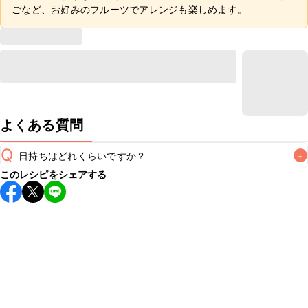
ごなど、お好みのフルーツでアレンジも楽しめます。
よくある質問
Q
日持ちはどれくらいですか？
+
このレシピをシェアする
保存期間は冷蔵で当日中が目安です。なるべくお早めにお召
し上がりください。

A
※日持ちは目安です。
こちら
の注意事項をご確認の上、正し