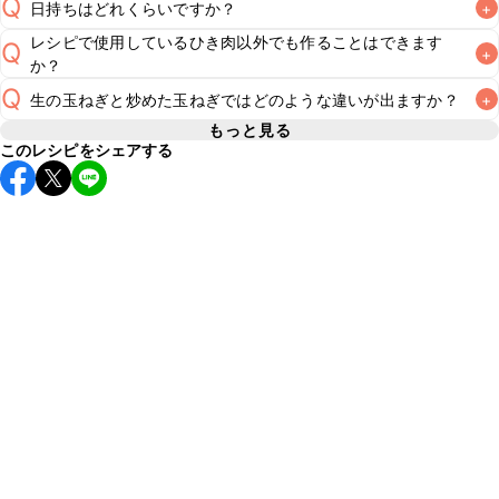
Q
日持ちはどれくらいですか？
+
レシピで使用しているひき肉以外でも作ることはできます
Q
+
保存期間は冷蔵で当日中が目安です。なるべくお早めにお召
か？
し上がりください。

Q
A
生の玉ねぎと炒めた玉ねぎではどのような違いが出ますか？
+
A
※日持ちは目安です。
こちら
の注意事項をご確認の上、正し
もっと見る
このレシピをシェアする
玉ねぎは炒めることで甘みが出るため、香ばしさと甘みのあ
るハンバーグに仕上がります。玉ねぎを炒めずに使用した場
A
合は、玉ねぎの水分を含むためジューシーなハンバーグに仕