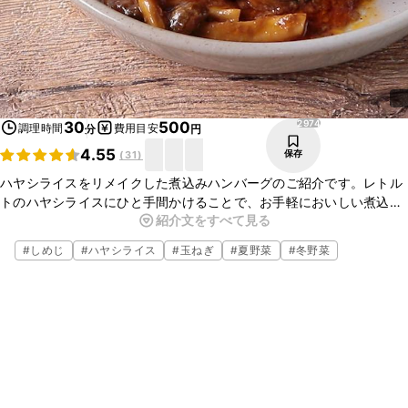
2974
30
500
調理時間
費用目安
分
円
4.55
保存
(
31
)
ハヤシライスをリメイクした煮込みハンバーグのご紹介です。レトル
トのハヤシライスにひと手間かけることで、お手軽においしい煮込み
紹介文をすべて見る
ハンバーグがお作りいただけますよ。使う調味料が少なくなり料理初
心者の方にもおすすめです。ぜひ試してみてくださいね！
#
しめじ
#
ハヤシライス
#
玉ねぎ
#
夏野菜
#
冬野菜