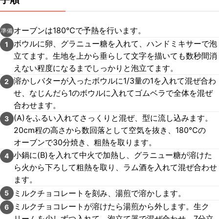
オーブンは180℃で予熱を行います。
準備
ボウルに卵、グラニュー糖を入れて、ハンドミキサーで泡
1
立てます。生地を上から垂らして文字を描いても数秒間消
えない程度になるまでしっかりと泡立てます。
溶かしバターが入ったボウルに1/3量の1を入れて混ぜ合わ
2
せ、なじんだら1のボウルに入れてゴムベラで全体を混ぜ
合わせます。
(A)をふるい入れてさっくりと混ぜ、型に流し込みます。
3
20cm程の高さから数回落として空気を抜き、180℃の
オーブンで30分焼き、粗熱を取ります。
小鍋に(B)を入れて中火で加熱し、グラニュー糖が溶けた
4
ら火から下ろして粗熱を取り、ラム酒を入れて混ぜ合わせ
ます。
ミルクチョコレートを刻み、湯煎で溶かします。
5
ミルクチョコレートが溶けたら湯煎から外します。生ク
6
リームを少しずつ入れて、泡立て器で混ぜ合わせ、7分立