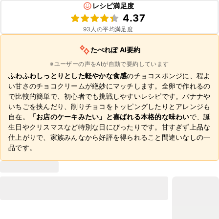
レシピ満足度
4.37
93
人の平均満足度
たべれぽ AI要約
※ユーザーの声をAIが自動で要約しています
ふわふわしっとりとした軽やかな食感
のチョコスポンジに、程よ
い甘さのチョコクリームが絶妙にマッチします。全卵で作れるの
で比較的簡単で、初心者でも挑戦しやすいレシピです。バナナや
いちごを挟んだり、削りチョコをトッピングしたりとアレンジも
自在。
「お店のケーキみたい」と喜ばれる本格的な味わい
で、誕
生日やクリスマスなど特別な日にぴったりです。甘すぎず上品な
仕上がりで、家族みんなから好評を得られること間違いなしの一
品です。