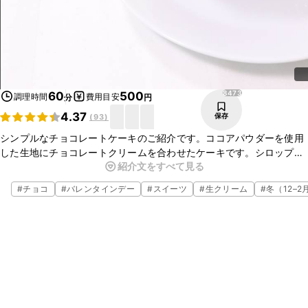
8473
60
500
調理時間
費用目安
分
円
4.37
保存
(
93
)
シンプルなチョコレートケーキのご紹介です。ココアパウダーを使用
した生地にチョコレートクリームを合わせたケーキです。シロップに
紹介文をすべて見る
はラム酒を加えることで、少し大人な味に仕上げました。そのままで
もおいしくお召し上がりいただけますが、お好みのフルーツなどを挟
#
チョコ
#
バレンタインデー
#
スイーツ
#
生クリーム
#
冬（12–2
んだり、トッピングするとアレンジが広がりますよ。