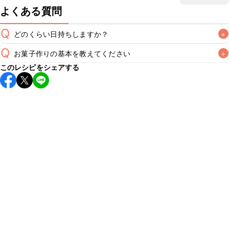
よくある質問
Q
どのくらい日持ちしますか？
+
Q
お菓子作りの基本を教えてください
+
生クリームでデコレーションをしているため、冷蔵保存で当
A
このレシピをシェアする
日中までにお召し上がりください。お持ち運びの際は保冷剤
こちら
で「手づくりの基本」に関するレシピをご紹介してお
A