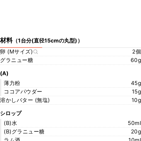
材料
（
1台分(直径15cmの丸型)
）
卵 (Mサイズ)
2個
グラニュー糖
60g
(A)
薄力粉
45g
ココアパウダー
15g
溶かしバター (無塩)
10g
シロップ
(B)水
50ml
(B)グラニュー糖
20g
ラム酒
10ml