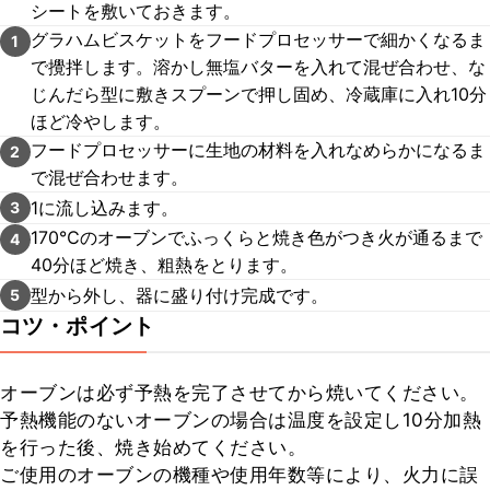
シートを敷いておきます。
グラハムビスケットをフードプロセッサーで細かくなるま
1
で攪拌します。溶かし無塩バターを入れて混ぜ合わせ、な
じんだら型に敷きスプーンで押し固め、冷蔵庫に入れ10分
ほど冷やします。
フードプロセッサーに生地の材料を入れなめらかになるま
2
で混ぜ合わせます。
1に流し込みます。
3
170℃のオーブンでふっくらと焼き色がつき火が通るまで
4
40分ほど焼き、粗熱をとります。
型から外し、器に盛り付け完成です。
5
コツ・ポイント
オーブンは必ず予熱を完了させてから焼いてください。

予熱機能のないオーブンの場合は温度を設定し10分加熱
を行った後、焼き始めてください。

ご使用のオーブンの機種や使用年数等により、火力に誤