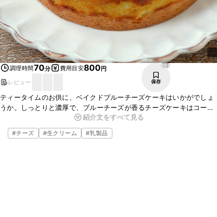
939
70
800
調理時間
費用目安
分
円
レビュー
保存
ティータイムのお供に、ベイクドブルーチーズケーキはいかがでしょ
うか。しっとりと濃厚で、ブルーチーズが香るチーズケーキはコー
紹介文をすべて見る
ヒーや紅茶にぴったりですよ。焼きたてもおいしいですが、しっかり
と冷やすと、しっとりとしてより一層おいしく召し上がれます。
#
チーズ
#
生クリーム
#
乳製品