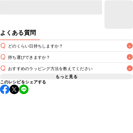
よくある質問
Q
どのくらい日持ちしますか？
+
Q
持ち運びできますか？
+
冷蔵で2~3日が目安です。なるべくお早めにお召し上がりく
A
Q
おすすめのラッピング方法を教えてください
+
要冷蔵のスイーツのため長時間のお持ち運びには不向きです
が、保冷剤を添えていただけば短時間でのお持ち運びは可能
もっと見る
A
このレシピをシェアする
こちら
でラッピング方法をご紹介しています。お好みのラッ
です。お持ち運びの際は保冷剤を添え、お持ち運び後はすぐ
ピング方法をお試しください。なお、要冷蔵のスイーツのた
A
め、お持ち運びの際は保冷剤をつけることをおすすめいたし