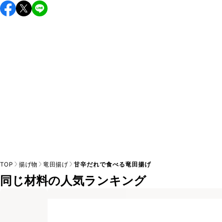
し上がりください。

A
※日持ちは目安です。
こちら
の注意事項をご確認の上、正し
TOP
揚げ物
竜田揚げ
甘辛だれで食べる竜田揚げ
同じ材料の人気ランキング