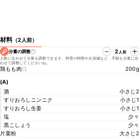
材料
（
2人前
）
2
分量の調整
人前
人数に合わせて分量を調整できます。料理の時間や火加減など、手順も分量に合
わせて調整してくださいね。
鶏もも肉
200g
(A)
酒
小さじ2
すりおろしニンニク
小さじ1
すりおろし生姜
小さじ1
塩
少々
黒こしょう
少々
片栗粉
大さじ2