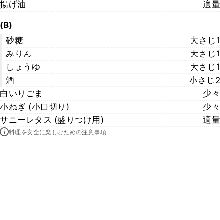
揚げ油
適量
(B)
砂糖
大さじ1
みりん
大さじ1
しょうゆ
大さじ1
酒
小さじ2
白いりごま
少々
小ねぎ (小口切り)
少々
サニーレタス (盛りつけ用)
適量
料理を安全に楽しむための注意事項