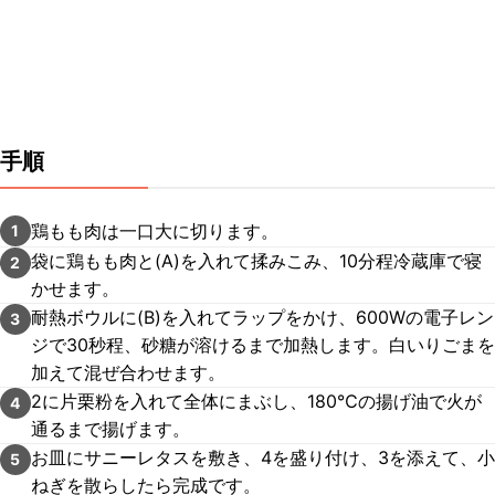
手順
鶏もも肉は一口大に切ります。
1
袋に鶏もも肉と(A)を入れて揉みこみ、10分程冷蔵庫で寝
2
かせます。
耐熱ボウルに(B)を入れてラップをかけ、600Wの電子レン
3
ジで30秒程、砂糖が溶けるまで加熱します。白いりごまを
加えて混ぜ合わせます。
2に片栗粉を入れて全体にまぶし、180℃の揚げ油で火が
4
通るまで揚げます。
お皿にサニーレタスを敷き、4を盛り付け、3を添えて、小
5
ねぎを散らしたら完成です。