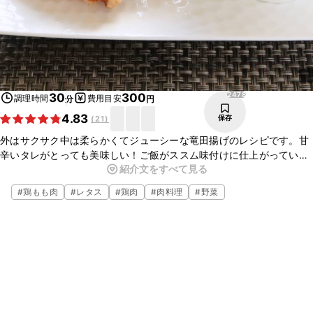
2478
30
300
調理時間
費用目安
分
円
4.83
保存
(
21
)
外はサクサク中は柔らかくてジューシーな竜田揚げのレシピです。甘
辛いタレがとっても美味しい！ご飯がススム味付けに仕上がっていま
紹介文をすべて見る
す。竜田揚げの下味も、片栗粉をまぶすのも、袋の中で全部済ませら
れるのでとっても簡単です。ぜひお試しくださいね。
#
鶏もも肉
#
レタス
#
鶏肉
#
肉料理
#
野菜