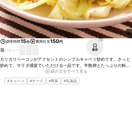
849
15
150
調理時間
費用目安
分
円
レビュー
保存
カリカリベーコンがアクセントのシンプルキャベツ炒めです。さっと
炒めて、サラダ感覚でいただける一品です。半熟卵とたっぷりの粉
紹介文をすべて見る
チーズを絡めて召し上がってください。とっても簡単なので、ぜひ
作ってみてくださいね。
#
キャベツ
#
チーズ
#
野菜
#
乳製品