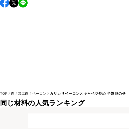
A
チューブタイプのニンニクを使用してもお作りいただけま
A
す。小さじ1を目安に加え、お好みの風味になるようご調節く
※日持ちは目安です。
こちら
の注意事項をご確認の上、正し
TOP
肉
加工肉
ベーコン
カリカリベーコンとキャベツ炒め 半熟卵のせ
同じ材料の人気ランキング