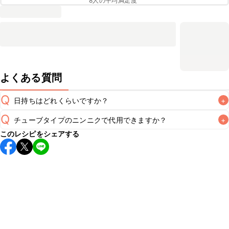
8
人の平均満足度
よくある質問
Q
日持ちはどれくらいですか？
+
Q
チューブタイプのニンニクで代用できますか？
+
保存期間は冷蔵で翌日中が目安です。なるべくお早めにお召
このレシピをシェアする
し上がりください。

A
チューブタイプのニンニクを使用してもお作りいただけま
A
す。小さじ1/2を目安に加え、お好みの風味になるようご調節
※日持ちは目安です。
こちら
の注意事項をご確認の上、正し