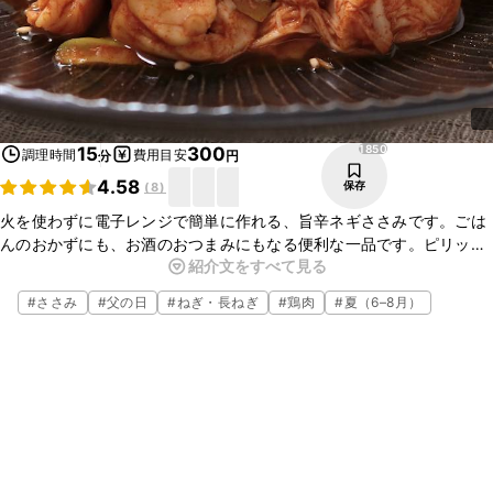
1850
15
300
調理時間
費用目安
分
円
4.58
保存
(
8
)
火を使わずに電子レンジで簡単に作れる、旨辛ネギささみです。ごは
んのおかずにも、お酒のおつまみにもなる便利な一品です。ピリッと
紹介文をすべて見る
辛くて、くせになるおいしさですよ。ぜひ作ってみてくださいね。
#
ささみ
#
父の日
#
ねぎ・長ねぎ
#
鶏肉
#
夏（6–8月）