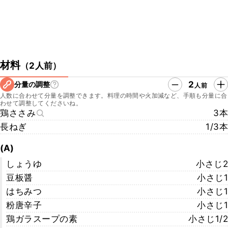
材料
（
2人前
）
2
分量の調整
人前
人数に合わせて分量を調整できます。料理の時間や火加減など、手順も分量に合
わせて調整してくださいね。
鶏ささみ
3本
長ねぎ
1/3本
(A)
しょうゆ
小さじ2
豆板醤
小さじ1
はちみつ
小さじ1
粉唐辛子
小さじ1
鶏ガラスープの素
小さじ1/2