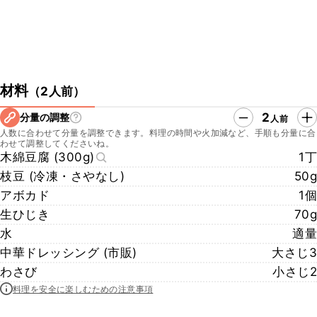
材料
（
2人前
）
2
分量の調整
人前
人数に合わせて分量を調整できます。料理の時間や火加減など、手順も分量に合
わせて調整してくださいね。
木綿豆腐 (300g)
1丁
枝豆 (冷凍・さやなし)
50g
アボカド
1個
生ひじき
70g
水
適量
中華ドレッシング (市販)
大さじ3
わさび
小さじ2
料理を安全に楽しむための注意事項