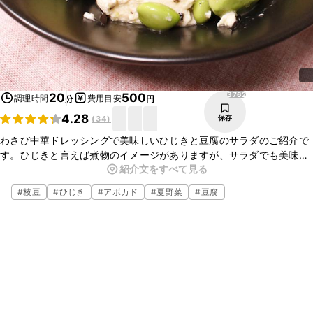
3762
20
500
調理時間
費用目安
分
円
4.28
保存
(
34
)
わさび中華ドレッシングで美味しいひじきと豆腐のサラダのご紹介で
す。ひじきと言えば煮物のイメージがありますが、サラダでも美味し
紹介文をすべて見る
くお召し上がりいただけます。手軽に作れさっぱりとして美味しいの
で、是非お試しくださいね。
#
枝豆
#
ひじき
#
アボカド
#
夏野菜
#
豆腐