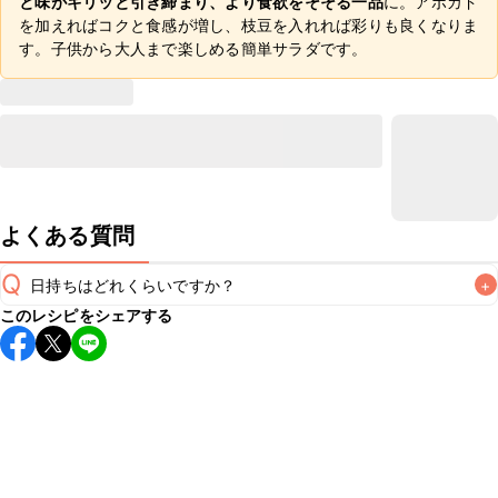
と味がキリッと引き締まり、より食欲をそそる一品
に。アボカド
を加えればコクと食感が増し、枝豆を入れれば彩りも良くなりま
す。子供から大人まで楽しめる簡単サラダです。
よくある質問
Q
日持ちはどれくらいですか？
+
このレシピをシェアする
保存期間は冷蔵で当日中が目安です。なるべくお早めにお召
し上がりください。

A
※日持ちは目安です。
こちら
の注意事項をご確認の上、正し