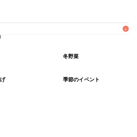
+
リ
がりいただくことをおすすめします。

菜
冬野菜
揚げ
季節のイベント