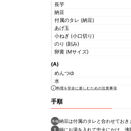
長芋
納豆
付属のタレ (納豆)
あげ玉
小ねぎ (小口切り)
のり (刻み)
卵黄 (Mサイズ)
(A)
めんつゆ
水
料理を安全に楽しむための注意事項
手順
納豆は付属のタレと合わせておき
準備
鍋にお湯を入れて中火にかけ、沸
1