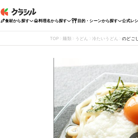
食材から探す
料理名から探す
目的・シーンから探す
公式レ
TOP
麺類
うどん
冷たいうどん
のどご