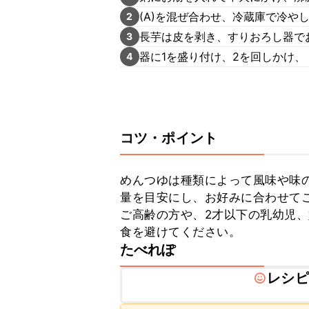
(A)を混ぜ合わせ、冷蔵庫で冷や
2
長芋は皮を剥き、すりおろし器で
3
器に1を盛り付け、2を回しかけ
4
コツ・ポイント
めんつゆは種類によって風味や味
量を目安にし、お好みに合わせてご
ご高齢の方や、2才以下の乳幼児
食を避けてください。
たべれぽ
レシピ