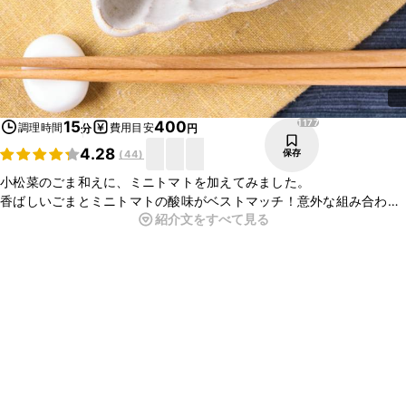
1177
15
400
調理時間
費用目安
分
円
4.28
保存
(
44
)
小松菜のごま和えに、ミニトマトを加えてみました。
香ばしいごまとミニトマトの酸味がベストマッチ！意外な組み合わせ
紹介文をすべて見る
と思いがちですが好相性です。
簡単に作れるので、もう1品欲しい時に便利なレシピです。