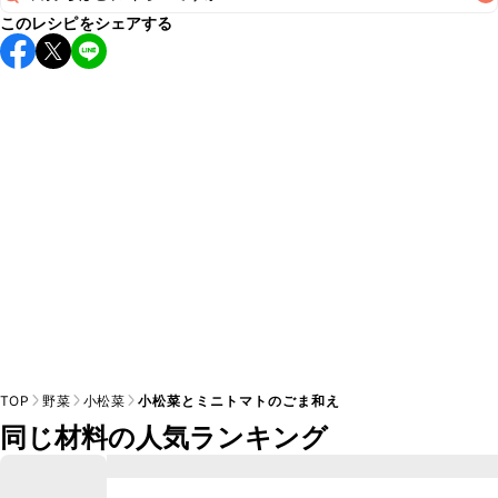
このレシピをシェアする
保存期間は冷蔵で当日中が目安です。なるべくお早めにお召
し上がりください。

A
※日持ちは目安です。
こちら
の注意事項をご確認の上、正し
TOP
野菜
小松菜
小松菜とミニトマトのごま和え
同じ材料の人気ランキング