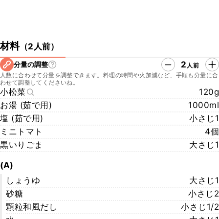
材料
（
2人前
）
2
分量の調整
人前
人数に合わせて分量を調整できます。料理の時間や火加減など、手順も分量に合
わせて調整してくださいね。
小松菜
120g
お湯 (茹で用)
1000ml
塩 (茹で用)
小さじ1
ミニトマト
4個
黒いりごま
大さじ1
(A)
しょうゆ
大さじ1
砂糖
小さじ2
顆粒和風だし
小さじ1/2