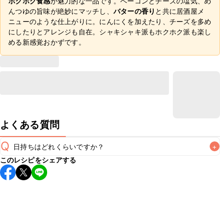
ホクホク食感
が魅力的な一品です。ベーコンとチーズの塩気、め
んつゆの旨味が絶妙にマッチし、
バターの香り
と共に居酒屋メ
ニューのような仕上がりに。にんにくを加えたり、チーズを多め
にしたりとアレンジも自在。シャキシャキ派もホクホク派も楽し
める新感覚おかずです。
よくある質問
Q
日持ちはどれくらいですか？
+
このレシピをシェアする
保存期間は冷蔵で翌日中が目安です。なるべくお早めにお召
し上がりください。

A
※日持ちは目安です。
こちら
の注意事項をご確認の上、正し