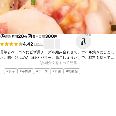
5548
20
300
調理時間
費用目安
分
円
4.42
保存
(
126
)
長芋とベーコンにピザ用チーズを組み合わせて、ホイル焼きにしまし
た。味付けはめんつゆとバター、黒こしょうだけで、材料を切って
紹介文をすべて見る
トースターで焼くだけなのでとても簡単です。長芋のほくほくシャキ
シャキした食感をお楽しみください。
#
長芋
#
冬野菜
#
チーズ
#
野菜
#
乳製品