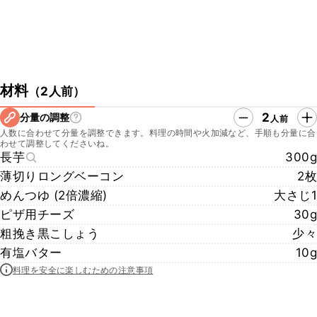
材料
（
2人前
）
2
分量の調整
人前
人数に合わせて分量を調整できます。料理の時間や火加減など、手順も分量に合
わせて調整してくださいね。
長芋
300g
薄切りロングベーコン
2枚
めんつゆ (2倍濃縮)
大さじ1
ピザ用チーズ
30g
粗挽き黒こしょう
少々
有塩バター
10g
料理を安全に楽しむための注意事項