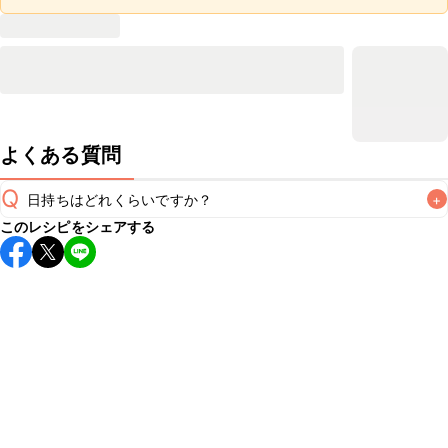
よくある質問
Q
日持ちはどれくらいですか？
+
このレシピをシェアする
保存期間は冷蔵で翌日中が目安です。なるべくお早めにお召
し上がりください。

A
※日持ちは目安です。
こちら
の注意事項をご確認の上、正し