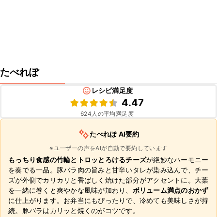
たべれぽ
レシピ満足度
4.47
624
人の平均満足度
たべれぽ AI要約
※ユーザーの声をAIが自動で要約しています
もっちり食感の竹輪とトロッとろけるチーズ
が絶妙なハーモニー
を奏でる一品。豚バラ肉の旨みと甘辛いタレが染み込んで、チー
ズが外側でカリカリと香ばしく焼けた部分がアクセントに。大葉
を一緒に巻くと爽やかな風味が加わり、
ボリューム満点のおかず
に仕上がります。お弁当にもぴったりで、冷めても美味しさが持
続。豚バラはカリッと焼くのがコツです。