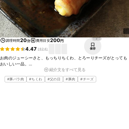
44.4K
20
200
調理時間
費用目安
分
円
4.47
保存
(
624
)
お肉のジューシーさと、もっちりちくわ、とろーりチーズがとっても
おいしい一品。
紹介文をすべて見る
味付けを調節すれば、おかずにも、おつまみにもなります。
調味料も少なめでとっても簡単。
#
豚バラ肉
#
ちくわ
#
父の日
#
豚肉
#
チーズ
ごはんがすすむチーズちくわの豚バラ巻き、ぜひ作ってみてください
ね。