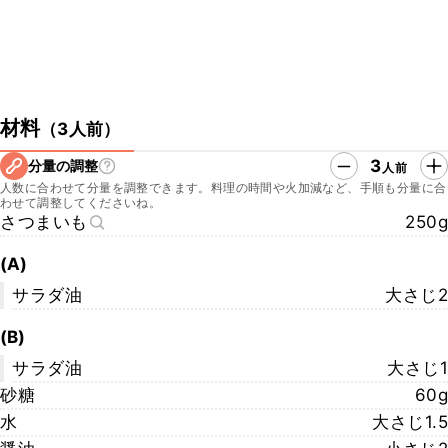
材料
（
3人前
）
3
分量の調整
人前
人数に合わせて分量を調整できます。料理の時間や火加減など、手順も分量に合
わせて調整してくださいね。
さつまいも
250g
(A)
サラダ油
大さじ2
(B)
サラダ油
大さじ1
砂糖
60g
水
大さじ1.5