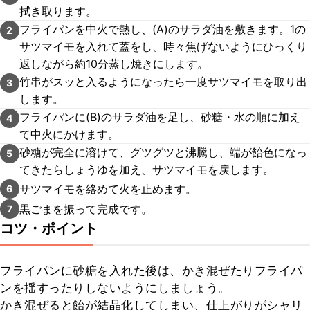
拭き取ります。
フライパンを中火で熱し、(A)のサラダ油を敷きます。1の
2
サツマイモを入れて蓋をし、時々焦げないようにひっくり
返しながら約10分蒸し焼きにします。
竹串がスッと入るようになったら一度サツマイモを取り出
3
します。
フライパンに(B)のサラダ油を足し、砂糖・水の順に加え
4
て中火にかけます。
砂糖が完全に溶けて、グツグツと沸騰し、端が飴色になっ
5
てきたらしょうゆを加え、サツマイモを戻します。
サツマイモを絡めて火を止めます。
6
黒ごまを振って完成です。
7
コツ・ポイント
フライパンに砂糖を入れた後は、かき混ぜたりフライパ
ンを揺すったりしないようにしましょう。

かき混ぜると飴が結晶化してしまい、仕上がりがシャリ