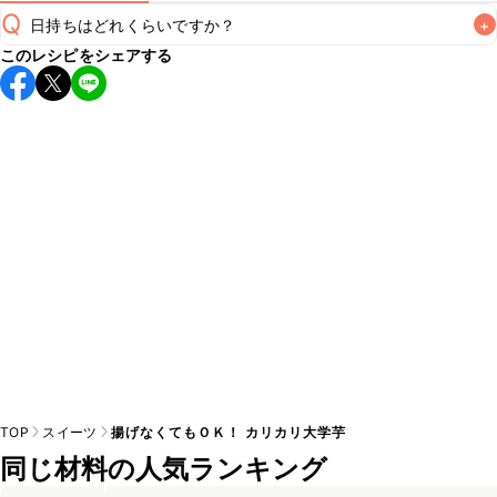
Q
日持ちはどれくらいですか？
+
このレシピをシェアする
保存期間は冷蔵で翌日中が目安です。なるべくお早めにお召
し上がりください。

A
※日持ちは目安です。
こちら
の注意事項をご確認の上、正し
TOP
スイーツ
揚げなくてもＯＫ！ カリカリ大学芋
同じ材料の人気ランキング