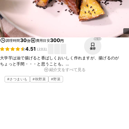
15.1K
30
300
調理時間
費用目安
分
円
4.51
保存
(
293
)
大学芋は油で揚げると香ばしくおいしく作れますが、揚げるのが
ちょっと手間・・・と思うことも。
紹介文をすべて見る
このレシピは油で揚げる代わりに揚げ焼きで、ホクホク＆カリカリ食
感の大学芋が手軽につくれちゃいます。
#
さつまいも
#
秋野菜
#
野菜
黒ごまをたっぷりかけて食べてください！