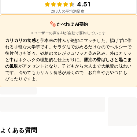
4.51
293
人の平均満足度
たべれぽ AI要約
※ユーザーの声をAIが自動で要約しています
カリカリの食感
と芋本来の甘みが絶妙にマッチした、揚げずに作
れる手軽な大学芋です。サラダ油で炒めるだけなのでヘルシーで
後片付けも楽々。砂糖のタレがジュワッと染み込み、外はカリッ
と中はホクホクの理想的な仕上がりに。
醤油の香ばしさと黒ごま
の風味
がアクセントとなり、子どもから大人まで大絶賛の味わい
です。冷めてもカリカリ食感が続くので、お弁当やおやつにも
ぴったりですよ。
よくある質問