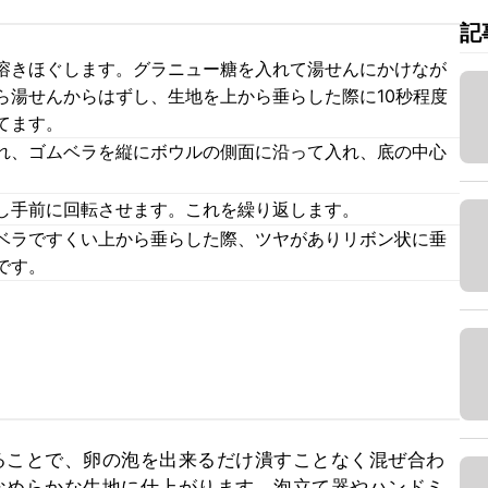
記
溶きほぐします。グラニュー糖を入れて湯せんにかけなが
ら湯せんからはずし、生地を上から垂らした際に10秒程度
てます。
れ、ゴムベラを縦にボウルの側面に沿って入れ、底の中心
し手前に回転させます。これを繰り返します。
ベラですくい上から垂らした際、ツヤがありリボン状に垂
です。
ることで、卵の泡を出来るだけ潰すことなく混ぜ合わ
なめらかな生地に仕上がります。泡立て器やハンドミ