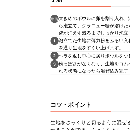
大きめのボウルに卵を割り入れ、
準備
ら泡立て、グラニュー糖が溶けた
跡が消えず残るまでしっかり泡立
泡立てた生地に薄力粉をふるい入
1
を通り生地をすくい上げます。
ヘラを返し中心に戻りボウルを少
2
粉っぽさがなくなり、生地をゴム
3
れる状態になったら混ぜ込み完了
コツ・ポイント
生地をさっくりと切るように混ぜ
せることができ、ふっくらとし、