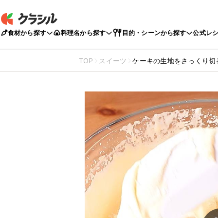
食材から探す
料理名から探す
目的・シーンから探す
公式レ
TOP
スイーツ
ケーキの生地をさっくり切