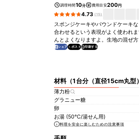
10
200
調理時間
費用目安
分
円
4.73
(
15
)
スポンジケーキやパウンドケーキな
合わせるという表現がよく使われま
んとよくなりますよ。生地の混ぜ方
印刷する
シェア
ポスト
材料
（
1台分（直径15cm丸型
薄力粉
グラニュー糖
卵
お湯 (50℃/湯せん用)
料理を安全に楽しむための注意事項
手順