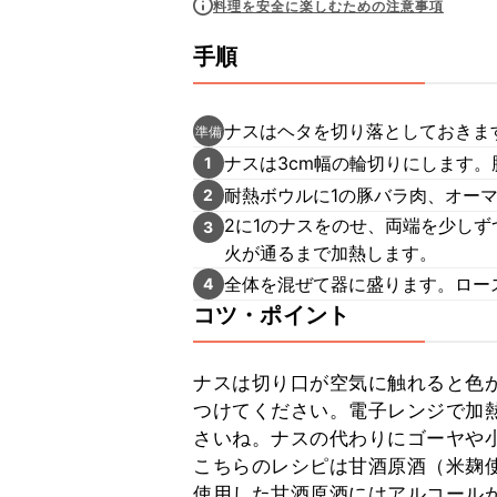
料理を安全に楽しむための注意事項
手順
ナスはヘタを切り落としておきま
準備
ナスは3cm幅の輪切りにします。
1
耐熱ボウルに1の豚バラ肉、オー
2
2に1のナスをのせ、両端を少しず
3
火が通るまで加熱します。
全体を混ぜて器に盛ります。ロー
4
コツ・ポイント
ナスは切り口が空気に触れると色
つけてください。電子レンジで加
さいね。ナスの代わりにゴーヤや
こちらのレシピは甘酒原酒（米麹
使用した甘酒原酒にはアルコール