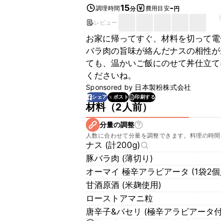
15
-
調理時間
費用目安
分
円
レビュー
お家に帰ってすぐ、材料を切って電
バラ肉の旨味が絡んだナスの相性が
ても、温かいご飯にのせて丼仕立て
くださいね。
Sponsored by
日本製粉株式会社
印刷する
シェア
ポスト
材料
（
2人前
）
分量の調整
人数に合わせて分量を調整できます。料理の時間
ナス (計200g)
豚バラ肉 (薄切り)
オーマイ 極辛アラビアータ (1袋2個
甘酒原酒 (米麹使用)
ローストアマニ粒
唐辛子&パセリ (極辛アラビアータ付