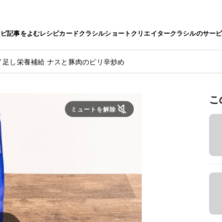
シピ
記事をよむ
レシピカード
クラシルショート
クリエイター
クラシルのサー
イ足し栄養補給 ナスと豚肉のピリ辛炒め
こ
ミュートを解除