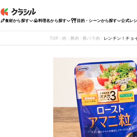
食材から探す
料理名から探す
目的・シーンから探す
公式レ
TOP
肉
豚肉
豚バラ肉
レンチン！チョ