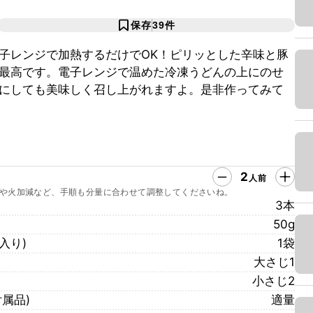
保存
39
件
子レンジで加熱するだけでOK！ピリッとした辛味と豚
最高です。電子レンジで温めた冷凍うどんの上にのせ
にしても美味しく召し上がれますよ。是非作ってみて
2
人前
や火加減など、手順も分量に合わせて調整してくださいね。
3本
50g
入り)
1袋
大さじ1
小さじ2
属品)
適量