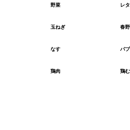
※日持ちは目安です。
こちら
野菜
レ
玉ねぎ
春
なす
パ
鶏肉
鶏