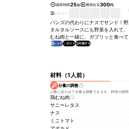
25
300
調理時間
費用目安
分
円
レビュー
バンズの代わりにナスでサンド！野
タルタルソースにも野菜を入れて、
むね肉と一緒に、ガブリッと食べて
印刷する
シェア
ポスト
材料
（
1人前
）
分量の調整
人数に合わせて分量を調整できます。料理の時間
鶏むね肉
サニーレタス
ナス
ミニトマト
アボカド