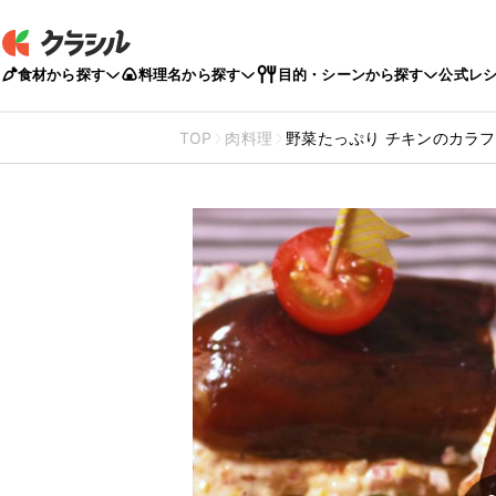
食材から探す
料理名から探す
目的・シーンから探す
公式レ
TOP
肉料理
野菜たっぷり チキンのカラ