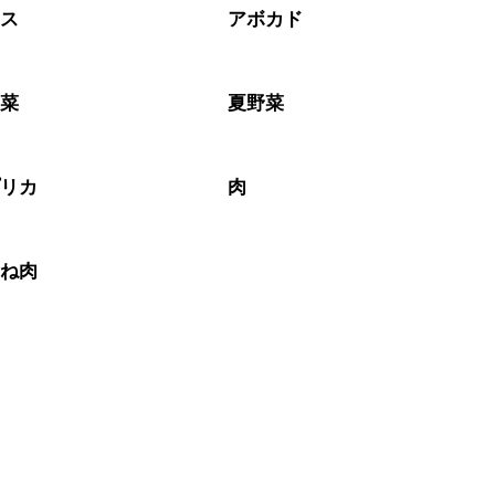
タス
アボカド
野菜
夏野菜
プリカ
肉
むね肉