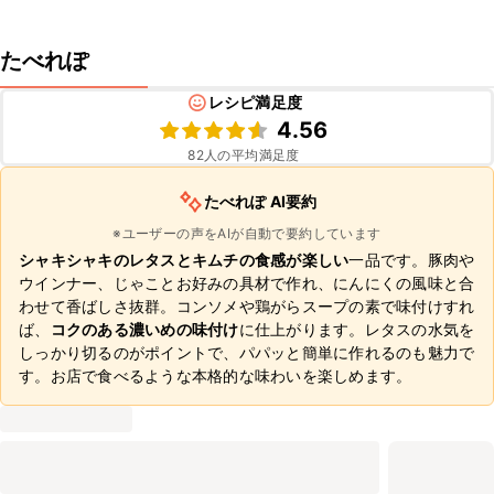
たべれぽ
レシピ満足度
4.56
82
人の平均満足度
たべれぽ AI要約
※ユーザーの声をAIが自動で要約しています
シャキシャキのレタスとキムチの食感が楽しい
一品です。豚肉や
ウインナー、じゃことお好みの具材で作れ、にんにくの風味と合
わせて香ばしさ抜群。コンソメや鶏がらスープの素で味付けすれ
ば、
コクのある濃いめの味付け
に仕上がります。レタスの水気を
しっかり切るのがポイントで、パパッと簡単に作れるのも魅力で
す。お店で食べるような本格的な味わいを楽しめます。