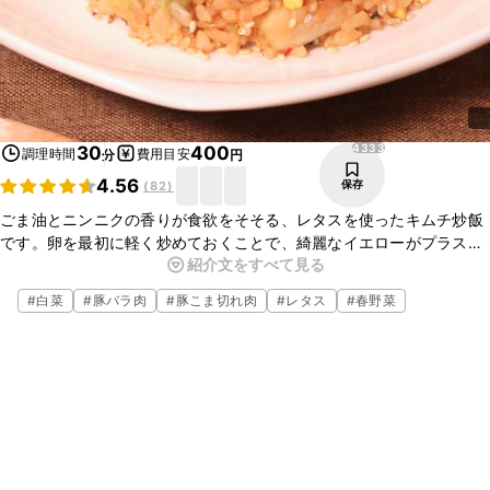
4333
30
400
調理時間
費用目安
分
円
4.56
保存
(
82
)
ごま油とニンニクの香りが食欲をそそる、レタスを使ったキムチ炒飯
です。卵を最初に軽く炒めておくことで、綺麗なイエローがプラスさ
紹介文をすべて見る
れます。暑い季節だからこそ食べたくなる、野菜とお肉たっぷりスタ
ミナ満点の炒飯、ぜひ作ってみて下さいね。
#
白菜
#
豚バラ肉
#
豚こま切れ肉
#
レタス
#
春野菜