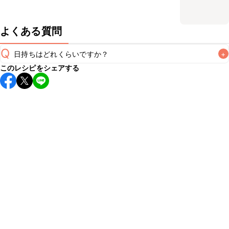
よくある質問
Q
日持ちはどれくらいですか？
+
このレシピをシェアする
保存期間は冷蔵で当日中が目安です。なるべくお早めにお召
し上がりください。

A
※日持ちは目安です。
こちら
の注意事項をご確認の上、正し