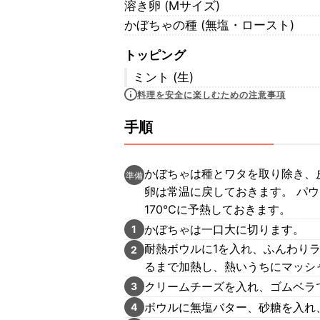
溶き卵 (Mサイズ)
かぼちゃの種 (無塩・ロースト)
トッピング
ミント (生)
料理を安全に楽しむための注意事項
手順
かぼちゃは種とワタを取り除き、
準備
卵は常温に戻しておきます。 パ
170℃に予熱しておきます。
かぼちゃは一口大に切ります。
1
耐熱ボウルに1を入れ、ふんわりラ
2
るまで加熱し、熱いうちにマッシ
クリームチーズを入れ、ゴムベラ
3
ボウルに無塩バター、砂糖を入れ
4