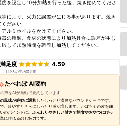
度を設定し10分加熱を行った後、焼き始めてくださ
数等により、火力に誤差が生じる事があります。焼き
ください。

アルミホイルをかけてください。

容器の種類、食材の状態により加熱具合に誤差が生じ
に応じて加熱時間を調整し加熱してください。
ピ満足度
4.59
149
人の平均満足度
たべれぽ AI要約
ーの声をAIが自動で要約しています
の風味が絶妙に調和
したしっとり濃厚なパウンドケーキです。
で、冷やすとさらにしっとり感が増します。かぼちゃの皮を細
いのポイントに。
ふんわりやさしい甘さで朝食やおやつにぴっ
単に作れるのも魅力です。