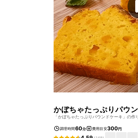
かぼちゃたっぷりパウ
「
かぼちゃたっぷりパウンドケーキ
」の作
60
300
調理時間
費用目安
分
円
4.59
(
149
)