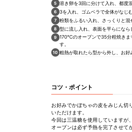
溶き卵を3回に分けて入れ、都度
5
3を入れ、ゴムベラで全体がなじ
6
粉類をふるい入れ、さっくりと混
7
型に流し入れ、表面を平らになら
8
170℃のオーブンで35分程焼き
9
す。
粗熱が取れたら型から外し、お好
10
コツ・ポイント
お好みでかぼちゃの皮をみじん切
いただけます。

今回は三温糖を使用していますが、
オーブンは必ず予熱を完了させてか