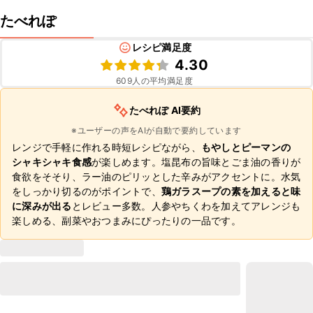
たべれぽ
レシピ満足度
4.30
609
人の平均満足度
たべれぽ AI要約
※ユーザーの声をAIが自動で要約しています
レンジで手軽に作れる時短レシピながら、
もやしとピーマンの
シャキシャキ食感
が楽しめます。塩昆布の旨味とごま油の香りが
食欲をそそり、ラー油のピリッとした辛みがアクセントに。水気
をしっかり切るのがポイントで、
鶏ガラスープの素を加えると味
に深みが出る
とレビュー多数。人参やちくわを加えてアレンジも
楽しめる、副菜やおつまみにぴったりの一品です。