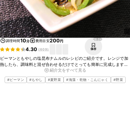
28.0K
10
200
調理時間
費用目安
分
円
4.30
保存
(
609
)
ピーマンともやしの塩昆布ナムルのレシピのご紹介です。レンジで加
熱したら、調味料と混ぜ合わせるだけでとっても簡単に完成します。
紹介文をすべて見る
お箸が止まらなくなる美味しさです。ごま油と塩昆布での味付けなの
でとってもお手軽です。ぜひお試しください。
#
ピーマン
#
もやし
#
夏野菜
#
海藻・乾物・こんにゃく
#
野菜