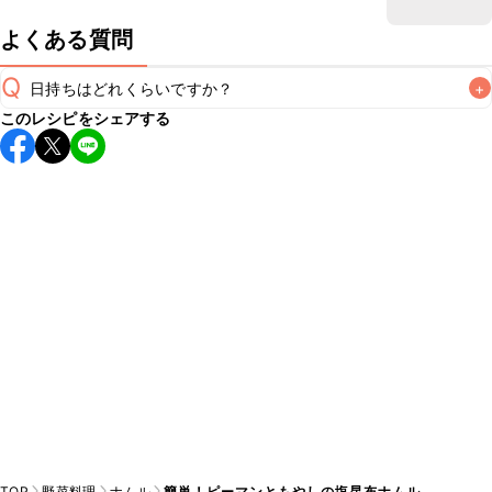
よくある質問
Q
日持ちはどれくらいですか？
+
このレシピをシェアする
保存期間は冷蔵で翌日中が目安です。なるべくお早めにお召
し上がりください。

A
※日持ちは目安です。
こちら
の注意事項をご確認の上、正し
TOP
野菜料理
ナムル
簡単！ピーマンともやしの塩昆布ナムル