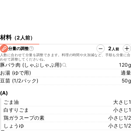
材料
（
2人前
）
2
分量の調整
人前
人数に合わせて分量を調整できます。料理の時間や火加減など、手順も分量に合
わせて調整してくださいね。
豚バラ肉 (しゃぶしゃぶ用)
120g
お湯 (ゆで用)
適量
豆苗 (1/2パック)
50g
(A)
ごま油
大さじ1
白すりごま
小さじ1
鶏ガラスープの素
小さじ1/2
しょうゆ
小さじ1/2