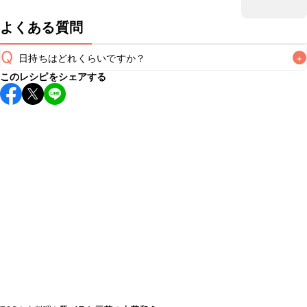
よくある質問
Q
日持ちはどれくらいですか？
+
このレシピをシェアする
保存期間は冷蔵で翌日中が目安です。なるべくお早めにお召
し上がりください。

A
※日持ちは目安です。
こちら
の注意事項をご確認の上、正し