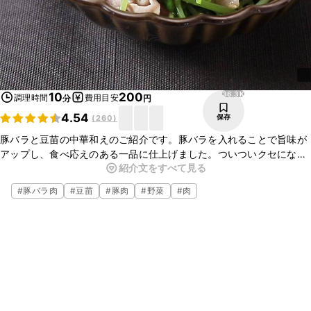
36.3K
10
200
調理時間
費用目安
分
円
4.54
保存
(
260
)
豚バラと豆苗の中華和えのご紹介です。豚バラを入れることで旨味が
アップし、食べ応えのある一品に仕上げました。ついついクセになる
紹介文をすべて見る
あと引くおいしさです。おつまみにもおすすめですよ。ぜひ、作って
みてくださいね。
#
豚バラ肉
#
豆苗
#
豚肉
#
野菜
#
肉