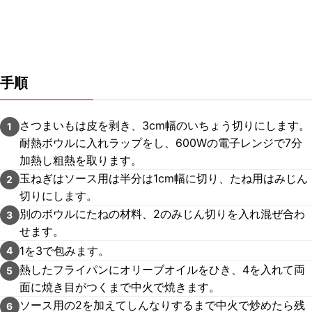
手順
さつまいもは皮を剥き、3cm幅のいちょう切りにします。
1
耐熱ボウルに入れラップをし、600Wの電子レンジで7分
加熱し粗熱を取ります。
玉ねぎはソース用は半分は1cm幅に切り、たね用はみじん
2
切りにします。
別のボウルにたねの材料、2のみじん切りを入れ混ぜ合わ
3
せます。
1を3で包みます。
4
熱したフライパンにオリーブオイルをひき、4を入れて両
5
面に焼き目がつくまで中火で焼きます。
ソース用の2を加えてしんなりするまで中火で炒めたら残
6