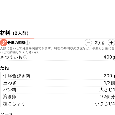
材料
（
2人前
）
2
分量の調整
人前
人数に合わせて分量を調整できます。料理の時間や火加減など、手順も分量に合
わせて調整してくださいね。
さつまいも
400g
たね
牛豚合びき肉
200g
玉ねぎ
1/2個
パン粉
大さじ1
溶き卵
1/2個分
塩こしょう
小さじ1/4
ソース