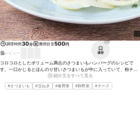
352
30
500
調理時間
費用目安
分
円
レビュー
保存
コロコロとしたボリューム満点のさつまいもハンバーグのレシピで
す。一口かじるとほんのり甘いさつまいもが中に入っていて、粉チー
紹介文をすべて見る
ズのクリームソースがとっても相性抜群です。ぜひ、作ってみてはい
かがでしょうか。
#
さつまいも
#
玉ねぎ
#
春野菜
#
秋野菜
#
チーズ