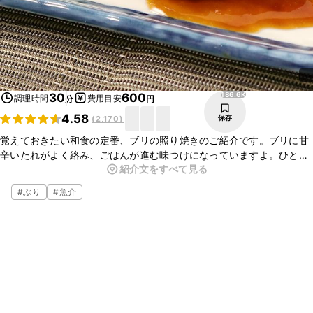
186.6K
30
600
調理時間
費用目安
分
円
4.58
保存
(
2,170
)
覚えておきたい和食の定番、ブリの照り焼きのご紹介です。ブリに甘
辛いたれがよく絡み、ごはんが進む味つけになっていますよ。ひと手
紹介文をすべて見る
間加えて下処理することで、一層おいしくお召し上がりいただけます
よ。ぜひお試しくださいね。
#
ぶり
#
魚介