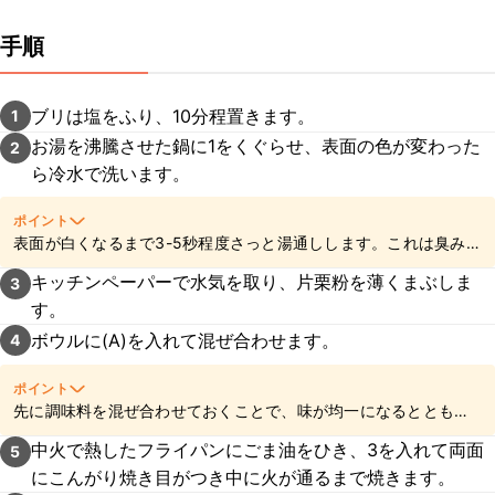
手順
ブリは塩をふり、10分程置きます。
1
お湯を沸騰させた鍋に1をくぐらせ、表面の色が変わった
2
ら冷水で洗います。
ポイント
表面が白くなるまで3-5秒程度さっと湯通しします。これは臭みを
和らげ、風味よく仕上げる効果があります。お湯の温度が高すぎ
キッチンペーパーで水気を取り、片栗粉を薄くまぶしま
3
ると皮が破れたり身が固くなる原因になるのでご注意ください。
す。
ボウルに(A)を入れて混ぜ合わせます。
4
ポイント
先に調味料を混ぜ合わせておくことで、味が均一になるととも
に、一個ずつ調味料を入れることによる焦げ付きなどを防ぐこと
中火で熱したフライパンにごま油をひき、3を入れて両面
5
ができます。
にこんがり焼き目がつき中に火が通るまで焼きます。