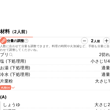
材料
（
2人前
）
2
分量の調整
人前
人数に合わせて分量を調整できます。料理の時間や火加減など、手順も分量に合
わせて調整してくださいね。
ブリ
2切れ
塩 (下処理用)
小さじ1/4
お湯 (下処理用)
適量
冷水 (下処理用)
適量
片栗粉
大さじ1
代用OK
(A)
しょうゆ
大さじ2