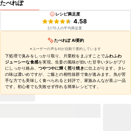
たべれぽ
レシピ満足度
4.58
2,170
人の平均満足度
たべれぽ AI要約
※ユーザーの声をAIが自動で要約しています
下処理で臭みをしっかり取り、片栗粉をまぶすことで
ふわふわ
ジューシーな食感
を実現。生姜の風味が効いた甘辛いタレがブリ
にしっかり絡み、
つやつやに輝く照り焼き
に仕上がります。タレ
の味は濃いめですが、ご飯との相性抜群で食が進みます。魚が苦
手な方でも美味しく食べられると好評で、家族みんなが喜ぶ一品
です。初心者でも失敗せず作れる簡単レシピです。