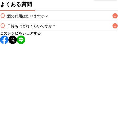
よくある質問
Q
酒の代用はありますか？
+
Q
日持ちはどれくらいですか？
+
A
このレシピをシェアする
保存期間は冷蔵で翌日中が目安です。なるべくお早めにお召
し上がりください。

A
※日持ちは目安です。
こちら
の注意事項をご確認の上、正し