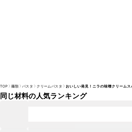
A
※日持ちは目安です。
こちら
の注意事項をご確認の上、正し
TOP
麺類
パスタ
クリームパスタ
おいしい発見！ニラの味噌クリームス
同じ材料の人気ランキング