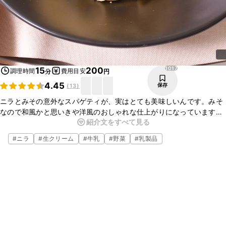
1017
15
200
調理時間
費用目安
分
円
4.45
保存
(
13
)
ニラとみその意外なスパゲティが、実はとても美味しいんです。みそ
なので和風かと思いきや洋風のおしゃれな仕上がりになっています。
紹介文をすべて見る
ニラの独特の香りがみそクリームの美味しさを引き立てて一度食べた
ら忘れられない絶品スパゲティです。
#
ニラ
#
生クリーム
#
牛乳
#
野菜
#
乳製品