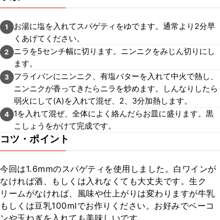
お湯に塩を入れてスパゲティをゆでます。通常より2分早
1
くあげてください。
ニラを5センチ幅に切ります。ニンニクをみじん切りにし
2
ます。
フライパンにニンニク、有塩バターを入れて中火で熱し、
3
ニンニクが香ってきたらニラを炒めます。しんなりしたら
弱火にして(A)を入れて混ぜ、2、3分加熱します。
1を入れて混ぜ、全体によく絡んだらお皿に盛ります。黒
4
こしょうをかけて完成です。
コツ・ポイント
今回は1.6mmのスパゲティを使用しました。白ワインが
なければ酒、もしくは入れなくても大丈夫です。生ク
リームがなければ、風味や仕上がりは変わりますが牛乳
もしくは豆乳100mlでお作りください。お好みでベーコ
ンや玉ねぎを入れても美味しいです。