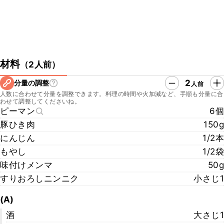
材料
（
2人前
）
2
分量の調整
人前
人数に合わせて分量を調整できます。料理の時間や火加減など、手順も分量に合
わせて調整してくださいね。
ピーマン
6個
豚ひき肉
150g
にんじん
1/2本
もやし
1/2袋
味付けメンマ
50g
すりおろしニンニク
小さじ1
(A)
酒
大さじ1