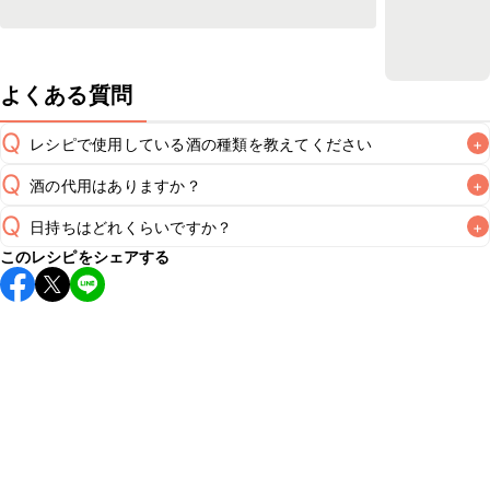
よくある質問
Q
レシピで使用している酒の種類を教えてください
+
Q
酒の代用はありますか？
+
A
Q
日持ちはどれくらいですか？
+
A
このレシピをシェアする
保存期間は冷蔵で翌日中が目安です。なるべくお早めにお召
し上がりください。

A
※日持ちは目安です。
こちら
の注意事項をご確認の上、正し