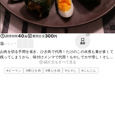
713
40
300
調理時間
費用目安
分
円
レビュー
保存
お肉を切る手間を省き、ひき肉で代用！たけのこの水煮も量が多くて
残ってしまうから、味付けメンマで代用！もやしでカサ増し！そして
紹介文をすべて見る
ピーマンも切る手間を省いて丸ごと贅沢に！！できあがったら豪快に
かぶりついてお召し上がりください！
#
ピーマン
#
豚ひき肉
#
豚ひき肉
#
もやし
#
にんじん
焼く時間によってピーマンの食感が変わりますので、いろいろとお試
しください。