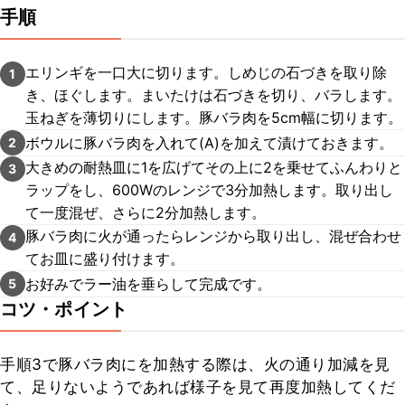
手順
エリンギを一口大に切ります。しめじの石づきを取り除
1
き、ほぐします。まいたけは石づきを切り、バラします。
玉ねぎを薄切りにします。豚バラ肉を5cm幅に切ります。
ボウルに豚バラ肉を入れて(A)を加えて漬けておきます。
2
大きめの耐熱皿に1を広げてその上に2を乗せてふんわりと
3
ラップをし、600Wのレンジで3分加熱します。取り出し
て一度混ぜ、さらに2分加熱します。
豚バラ肉に火が通ったらレンジから取り出し、混ぜ合わせ
4
てお皿に盛り付けます。
お好みでラー油を垂らして完成です。
5
コツ・ポイント
手順3で豚バラ肉にを加熱する際は、火の通り加減を見
て、足りないようであれば様子を見て再度加熱してくだ