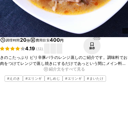
2001
20
400
調理時間
費用目安
分
円
4.19
保存
(
12
)
きのこたっぷり ピリ辛豚バラのレンジ蒸しのご紹介です。調味料でお
肉をつけてレンジで蒸し焼きにするだけであっという間にメイン料理
紹介文をすべて見る
を作ることができます。ラー油やコチュジャンの量はお好みで調整し
てください。お好きなきのこをたっぷり入れて作ってみてください。
#
えのき
#
エリンギ
#
しめじ
#
エリンギ
#
まいたけ