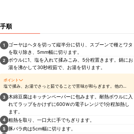
手順
ゴーヤはヘタを切って縦半分に切り、スプーンで種とワタ
1
を取り除き、5mm幅に切ります。
ボウルに1、塩を入れて揉みこみ、5分程置きます。鍋にお
2
湯を沸かして30秒程茹で、お湯を切ります。
ポイント
塩で揉み、お湯でさっと茹でることで苦味が和らぎます。他の方
法をお試しになりたい方は
こちら
を参考にしてくださいね。
木綿豆腐はキッチンペーパーに包みます。耐熱ボウルに入
3
れてラップをかけずに600Ｗの電子レンジで1分程加熱し
ます。
粗熱を取り、一口大に手でちぎります。
4
豚バラ肉は5cm幅に切ります。
5