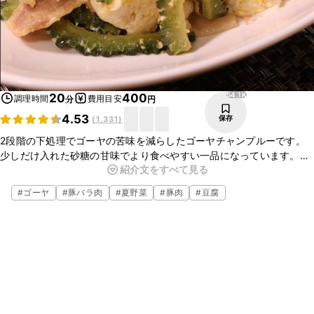
54.1K
20
400
調理時間
費用目安
分
円
4.53
保存
(
1,331
)
2段階の下処理でゴーヤの苦味を減らしたゴーヤチャンプルーです。
少しだけ入れた砂糖の甘味でより食べやすい一品になっています。豚
紹介文をすべて見る
バラ肉以外にもポークランチョンミートをご使用いただいてもおいし
くお召し上がりいただけます。ランチョンミートをご使用の際は塩分
#
ゴーヤ
#
豚バラ肉
#
夏野菜
#
豚肉
#
豆腐
を調整してくださいね。