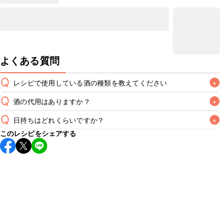
よくある質問
Q
レシピで使用している酒の種類を教えてください
+
Q
酒の代用はありますか？
+
A
Q
日持ちはどれくらいですか？
+
A
このレシピをシェアする
保存期間は冷蔵で翌日中が目安です。なるべくお早めにお召
し上がりください。

A
※日持ちは目安です。
こちら
の注意事項をご確認の上、正し