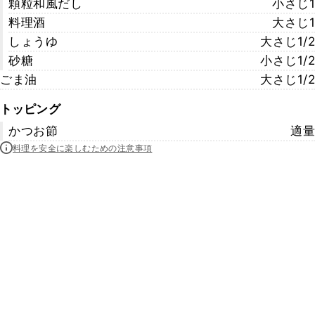
顆粒和風だし
小さじ1
料理酒
大さじ1
しょうゆ
大さじ1/2
砂糖
小さじ1/2
ごま油
大さじ1/2
トッピング
かつお節
適量
料理を安全に楽しむための注意事項