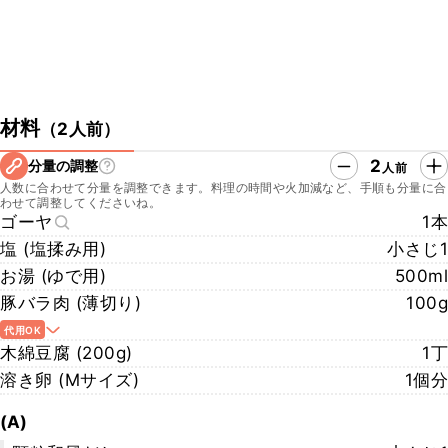
材料
（
2人前
）
2
分量の調整
人前
人数に合わせて分量を調整できます。料理の時間や火加減など、手順も分量に合
わせて調整してくださいね。
ゴーヤ
1本
塩 (塩揉み用)
小さじ1
お湯 (ゆで用)
500ml
豚バラ肉 (薄切り)
100g
代用OK
木綿豆腐 (200g)
1丁
溶き卵 (Mサイズ)
1個分
(A)