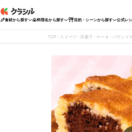
食材から探す
料理名から探す
目的・シーンから探す
公式レ
TOP
スイーツ
洋菓子
ケーキ
パウンド