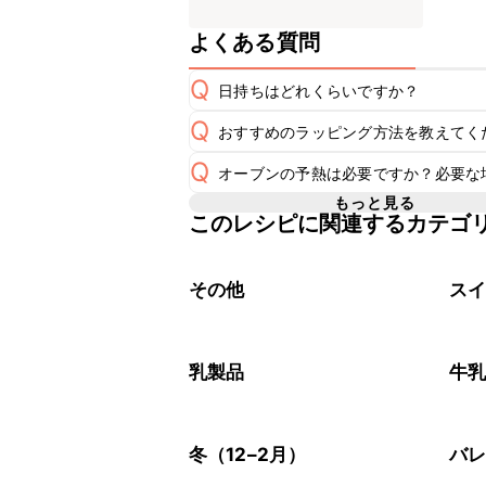
よくある質問
Q
日持ちはどれくらいですか？
Q
おすすめのラッピング方法を教えてく
保存期間は常温で2~3日が目安です。
A
Q
オーブンの予熱は必要ですか？必要な
A
※日持ちは目安です。
こちら
こちら
もっと見る
このレシピに関連するカテゴ
レシピでは170℃に予熱したオーブ
A
を使用してください。予熱機能がない
その他
ス
乳製品
牛
冬（12–2月）
バ