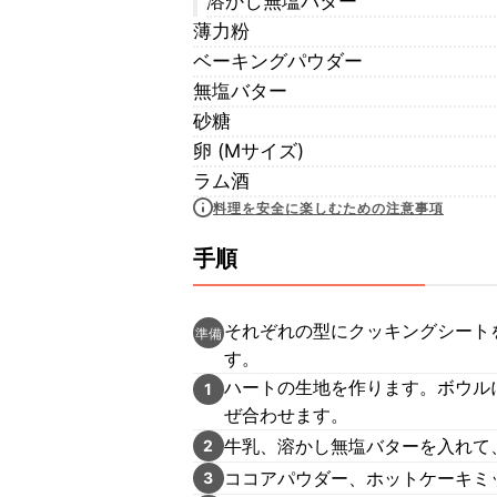
溶かし無塩バター
薄力粉
ベーキングパウダー
無塩バター
砂糖
卵 (Mサイズ)
ラム酒
料理を安全に楽しむための注意事項
手順
それぞれの型にクッキングシートを
準備
す。
ハートの生地を作ります。ボウル
1
ぜ合わせます。
牛乳、溶かし無塩バターを入れて
2
ココアパウダー、ホットケーキミ
3