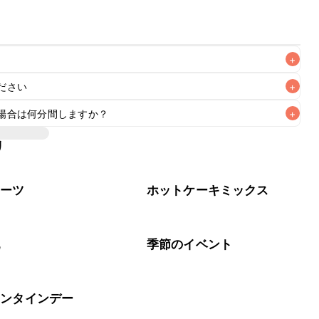
+
ださい
+
なるべくお早めにお召し上がりください。

場合は何分間しますか？
+
リ
ンで焼き上げています。オーブンに予熱機能がある場合はそちら
場合はレシピの温度に設定し、10分程空焼きを行ってから焼
イーツ
ホットケーキミックス
乳
季節のイベント
レンタインデー