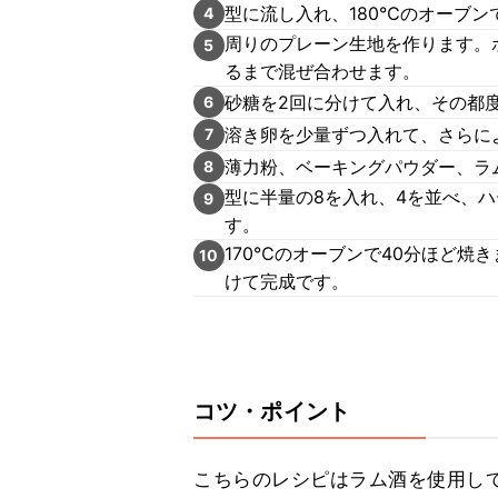
型に流し入れ、180℃のオーブン
4
周りのプレーン生地を作ります。
5
るまで混ぜ合わせます。
砂糖を2回に分けて入れ、その都
6
溶き卵を少量ずつ入れて、さらに
7
薄力粉、ベーキングパウダー、ラ
8
型に半量の8を入れ、4を並べ、
9
す。
170℃のオーブンで40分ほど焼
10
けて完成です。
コツ・ポイント
こちらのレシピはラム酒を使用し