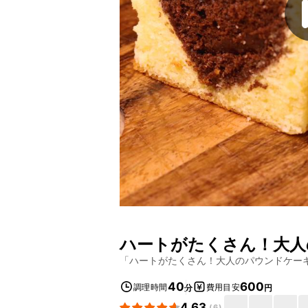
ハートがたくさん！大人
「
ハートがたくさん！大人のパウンドケー
40
600
調理時間
費用目安
分
円
4.63
(
6
)