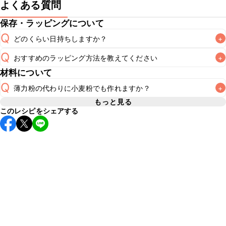
よくある質問
保存・ラッピングについて
Q
どのくらい日持ちしますか？
+
Q
おすすめのラッピング方法を教えてください
+
冷蔵保存で2~3日が目安です。なるべくお早めにお召し上が
A
材料について
A
こちら
Q
薄力粉の代わりに小麦粉でも作れますか？
+
もっと見る
このレシピをシェアする
薄力粉は小麦粉の一種のため、ご家庭にある小麦粉を使用し
てお作りいただけます。小麦粉は粒子の大きさやグルテンと
呼ばれる成分の性質によって、薄力粉、中力粉、強力粉など
A
と分類されております。「小麦粉」とパッケージに記載され
ている製品は薄力粉の場合が多いですが、念のため表記をよ