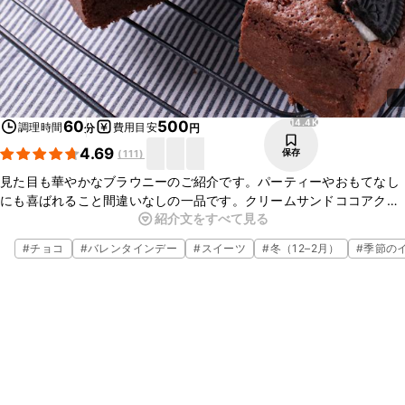
14.4K
60
500
調理時間
費用目安
分
円
4.69
保存
(
111
)
見た目も華やかなブラウニーのご紹介です。パーティーやおもてなし
にも喜ばれること間違いなしの一品です。クリームサンドココアクッ
紹介文をすべて見る
キーをのせるバランスで見た目の仕上がりが変わるので、バランスを
みながら調整してみてくださいね。
#
チョコ
#
バレンタインデー
#
スイーツ
#
冬（12–2月）
#
季節の