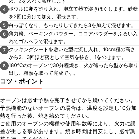
め、2を入れて溶かします。
ボウルに卵を割り入れ、泡立て器で溶きほぐします。砂糖
4
を2回に分けて加え、混ぜます。
白っぽくなり、もったりしてきたら3を加えて混ぜます。
5
薄力粉、ベーキングパウダー、ココアパウダーをふるい入
6
れてゴムベラで混ぜます。
クッキングシートを敷いた型に流し入れ、10cm程の高さ
7
から2、3回ほど落として空気を抜き、1をのせます。
180℃のオーブンで30分程焼き、火が通ったら型から取り
8
出し、粗熱を取って完成です。
コツ・ポイント
オーブンは必ず予熱を完了させてから焼いてください。

予熱機能のないオーブンの場合は、温度を設定し10分加
熱を行った後、焼き始めてください。

ご使用のオーブンの機種や使用年数等により、火力に誤
差が生じる事があります。焼き時間は目安にし、必ず調