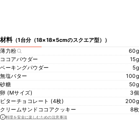
材料
（
1台分（18×18×5cmのスクエア型）
）
薄力粉
60g
ココアパウダー
15g
ベーキングパウダー
5g
無塩バター
100g
砂糖
50g
卵 (Mサイズ)
3個
ビターチョコレート (4枚)
200g
クリームサンドココアクッキー
8枚
料理を安全に楽しむための注意事項