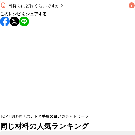
Q
日持ちはどれくらいですか？
+
このレシピをシェアする
保存期間は冷蔵で翌日中が目安です。なるべくお早めにお召
し上がりください。

A
※日持ちは目安です。
こちら
の注意事項をご確認の上、正し
TOP
肉料理
ポテトと手羽の白いカチャトゥーラ
同じ材料の人気ランキング