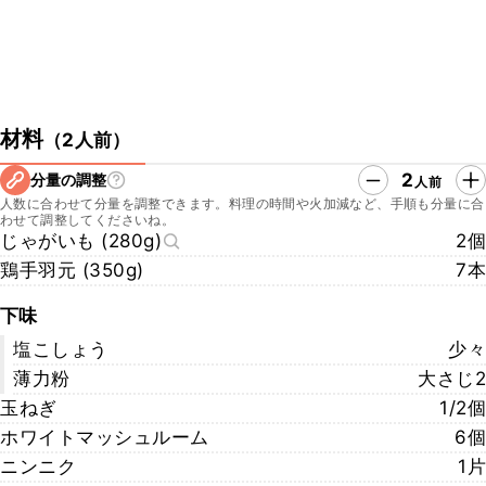
材料
（
2人前
）
2
分量の調整
人前
人数に合わせて分量を調整できます。料理の時間や火加減など、手順も分量に合
わせて調整してくださいね。
じゃがいも (280g)
2個
鶏手羽元 (350g)
7本
下味
塩こしょう
少々
薄力粉
大さじ2
玉ねぎ
1/2個
ホワイトマッシュルーム
6個
ニンニク
1片