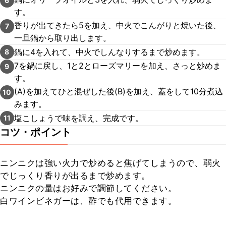
6
す。
香りが出てきたら5を加え、中火でこんがりと焼いた後、
7
一旦鍋から取り出します。
鍋に4を入れて、中火でしんなりするまで炒めます。
8
7を鍋に戻し、1と2とローズマリーを加え、さっと炒めま
9
す。
(A)を加えてひと混ぜした後(B)を加え、蓋をして10分煮込
10
みます。
塩こしょうで味を調え、完成です。
11
コツ・ポイント
ニンニクは強い火力で炒めると焦げてしまうので、弱火
でじっくり香りが出るまで炒めます。

ニンニクの量はお好みで調節してください。

白ワインビネガーは、酢でも代用できます。