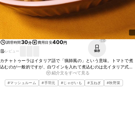
464
30
400
調理時間
費用目安
分
円
レビュー
保存
カチャトゥーラはイタリア語で「猟師風の」という意味。トマトで煮
込むのが一般的ですが、白ワインを入れて煮込むのは北イタリア式で
紹介文をすべて見る
す。
白ワインビネガーとローズマリーが決め手の、ワインによく合う洋風
#
マッシュルーム
#
手羽元
#
じゃがいも
#
玉ねぎ
#
秋野菜
の煮物です。
しっかり煮込んで味を染み込ませてお召し上がりください。