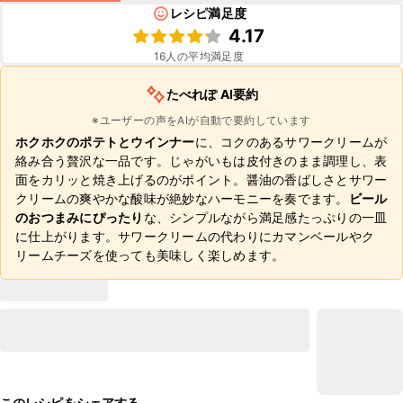
レシピ満足度
4.17
16
人の平均満足度
たべれぽ AI要約
※ユーザーの声をAIが自動で要約しています
ホクホクのポテトとウインナー
に、コクのあるサワークリームが
絡み合う贅沢な一品です。じゃがいもは皮付きのまま調理し、表
面をカリッと焼き上げるのがポイント。醤油の香ばしさとサワー
クリームの爽やかな酸味が絶妙なハーモニーを奏でます。
ビール
のおつまみにぴったり
な、シンプルながら満足感たっぷりの一皿
に仕上がります。サワークリームの代わりにカマンベールやク
リームチーズを使っても美味しく楽しめます。
このレシピをシェアする