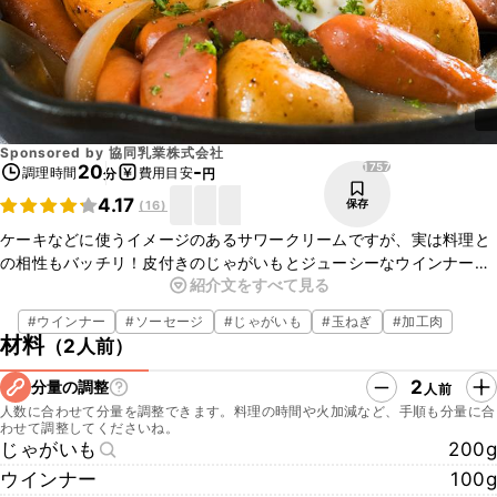
Sponsored by
協同乳業株式会社
1757
20
-
調理時間
費用目安
分
円
4.17
保存
(
16
)
ケーキなどに使うイメージのあるサワークリームですが、実は料理と
の相性もバッチリ！皮付きのじゃがいもとジューシーなウインナーが
紹介文をすべて見る
サワークリームによく合う、グリルレシピです。熱々のスキレットで
ごろごろの具材を焼き上げ、香ばしいニンニクと醤油の香りが食欲を
#
ウインナー
#
ソーセージ
#
じゃがいも
#
玉ねぎ
#
加工肉
そそります。たっぷりのサワークリームと一緒にご賞味ください。
材料
（
2人前
）
2
分量の調整
人前
人数に合わせて分量を調整できます。料理の時間や火加減など、手順も分量に合
わせて調整してくださいね。
じゃがいも
200g
ウインナー
100g