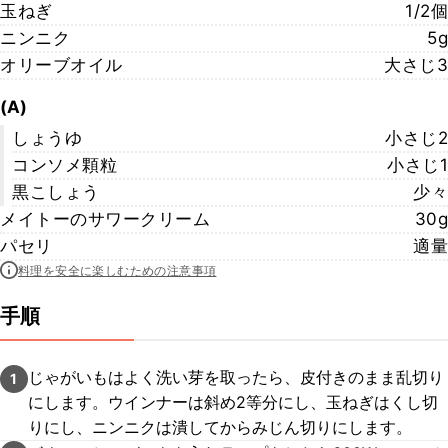
玉ねぎ
1/2個
ニンニク
5g
オリーブオイル
大さじ3
(A)
しょうゆ
小さじ2
コンソメ顆粒
小さじ1
黒こしょう
少々
メイトーのサワークリーム
30g
パセリ
適量
料理を安全に楽しむための注意事項
手順
じゃがいもはよく洗い芽を取ったら、皮付きのまま乱切り
1
にします。ウインナーは斜め2等分にし、玉ねぎはくし切
りにし、ニンニクは潰してからみじん切りにします。