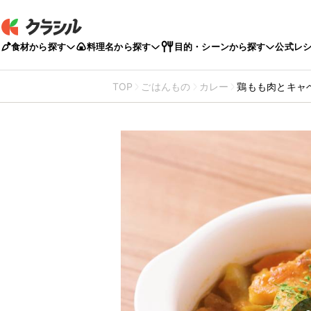
食材から探す
料理名から探す
目的・シーンから探す
公式レ
TOP
ごはんもの
カレー
鶏もも肉とキャ