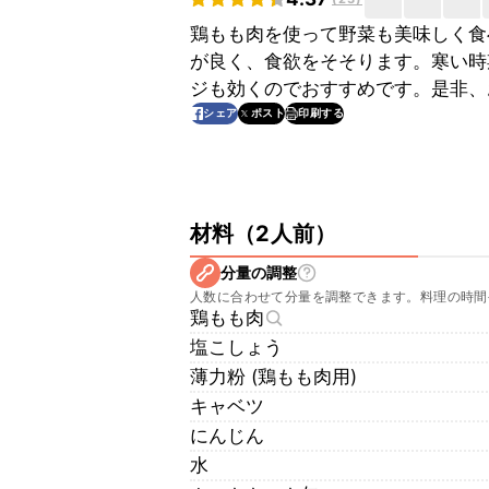
鶏もも肉を使って野菜も美味しく食
が良く、食欲をそそります。寒い時
ジも効くのでおすすめです。是非、
印刷する
シェア
ポスト
材料
（
2人前
）
分量の調整
人数に合わせて分量を調整できます。料理の時間
鶏もも肉
塩こしょう
薄力粉 (鶏もも肉用)
キャベツ
にんじん
水