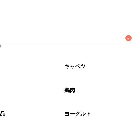
+
リ
なるべくお早めにお召し上がりください。

菜
キャベツ
鶏肉
製品
ヨーグルト