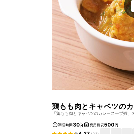
鶏もも肉とキャベツのカ
「
鶏もも肉とキャベツのカレースープ煮
」
30
500
調理時間
費用目安
分
円
4.37
(
23
)