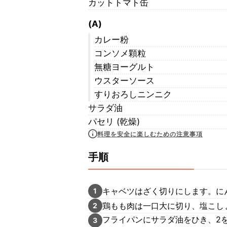
カットトマト缶
(A)
カレー粉
コンソメ顆粒
無糖ヨーグルト
ウスターソース
すりおろしニンニク
サラダ油
パセリ (乾燥)
料理を安全に楽しむための注意事項
手順
キャベツはざく切りにします。に
1
鶏もも肉は一口大に切り、塩こし
2
フライパンにサラダ油をひき、2
3