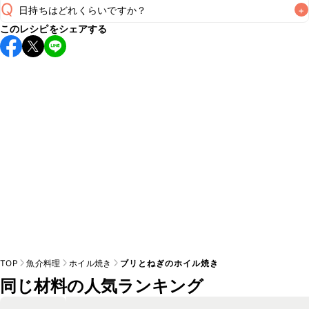
Q
日持ちはどれくらいですか？
+
このレシピをシェアする
保存期間は冷蔵で翌日中が目安です。なるべくお早めにお召
し上がりください。

A
※日持ちは目安です。
こちら
の注意事項をご確認の上、正し
TOP
魚介料理
ホイル焼き
ブリとねぎのホイル焼き
同じ材料の人気ランキング