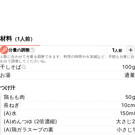
材料
（
1人前
）
1
分量の調整
人前
人数に合わせて分量を調整できます。料理の時間や火加減など、手順も分量に合
わせて調整してくださいね。
干しそば
100g
お湯
適量
つけ汁
鶏もも肉
50g
長ねぎ
10cm
(A)水
150ml
(A)めんつゆ (2倍濃縮)
大さじ2
(A)鶏ガラスープの素
小さじ1