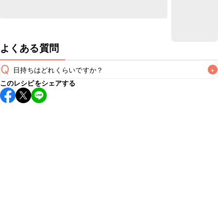
よくある質問
Q
日持ちはどれくらいですか？
+
このレシピをシェアする
こちらのレシピは出来たてをお召し上がりいただくことをお
すすめします。

A
※日持ちは目安です。
こちら
の注意事項をご確認の上、正し