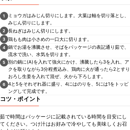
ミョウガはみじん切りにします。大葉は軸を切り落とし、
1
みじん切りにします。
長ねぎはみじん切りにします。
2
鶏もも肉は小さめの一口大に切ります。
3
鍋でお湯を沸騰させ、そばをパッケージの表記通り茹で、
4
流水で洗い、水気を切ります。
別の鍋に(A)を入れて強火にかけ、沸騰したら3を入れ、ア
5
クを取りながら3分程煮込み、鶏肉に火が通ったら2とすり
おろし生姜を入れて混ぜ、火から下ろします。
4と5をそれぞれ器に盛り、4にはのりを、5には1をトッピ
6
ングして完成です。
コツ・ポイント
茹で時間はパッケージに記載されている時間を目安にし
てください。つけ汁はお好みで冷やしても美味しくお召