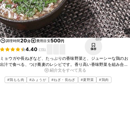
1125
20
500
調理時間
費用目安
分
円
4.40
保存
(
15
)
ミョウガや長ねぎなど、たっぷりの香味野菜と、ジューシーな鶏のお
出汁で食べる、つけ蕎麦のレシピです。香り高い香味野菜を組み合わ
紹介文をすべて見る
せることで、より味わい深くなりますよ。そうめんやうどんで食べて
も美味しくお召し上がり頂けますよ。
#
鶏もも肉
#
みょうが
#
ねぎ・長ねぎ
#
夏野菜
#
鶏肉