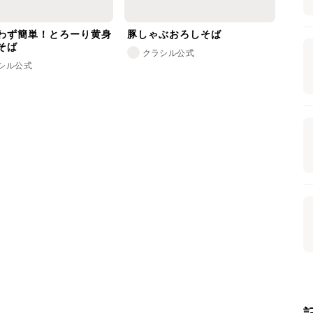
わず簡単！とろーり黄身
豚しゃぶおろしそば
そば
クラシル公式
シル公式