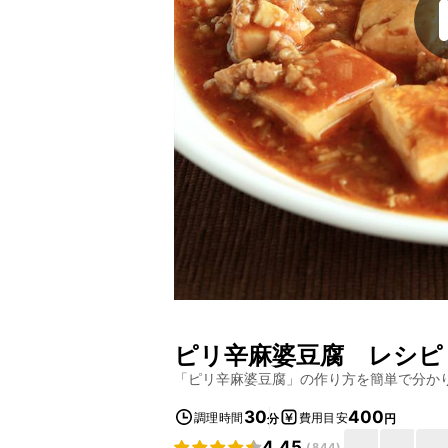
ピリ辛麻婆豆腐
レシピ
「
ピリ辛麻婆豆腐
」の作り方を簡単で分か
30
400
調理時間
費用目安
分
円
4.45
(
844
)