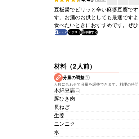
豆板醤でピリッと辛い麻婆豆腐です
す。お酒のお供としても最適ですよ
食べたいときにおすすめです。ぜひ
印刷する
シェア
ポスト
材料
（
2人前
）
分量の調整
人数に合わせて分量を調整できます。料理の時間
木綿豆腐
豚ひき肉
長ねぎ
生姜
ニンニク
水