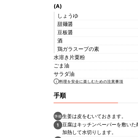
(A)
しょうゆ
甜麺醤
豆板醤
酒
鶏ガラスープの素
水溶き片栗粉
ごま油
サラダ油
料理を安全に楽しむための注意事項
手順
生姜は皮をむいておきます。
準備
豆腐はキッチンペーパーを敷いた耐
1
加熱して水切りします。