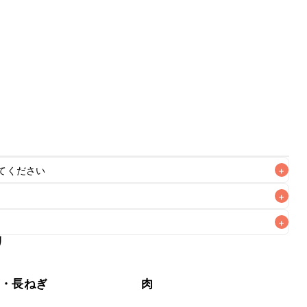
てください
+
+
+
リ
なるべくお早めにお召し上がりください。

ぎ・長ねぎ
肉