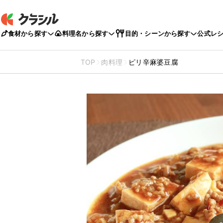
食材から探す
料理名から探す
目的・シーンから探す
公式レ
TOP
肉料理
ピリ辛麻婆豆腐