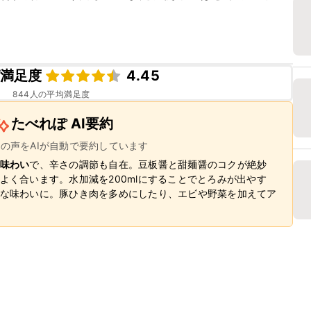


満足度
4.45
844
人の平均満足度
たべれぽ AI要約
ーの声をAIが自動で要約しています
味わい
で、辛さの調節も自在。豆板醤と甜麺醤のコクが絶妙
よく合います。水加減を200mlにすることでとろみが出やす
な味わいに。豚ひき肉を多めにしたり、エビや野菜を加えてア