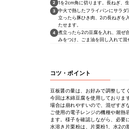
1を2cm角に切ります。長ねぎ、
2
中火で熱したフライパンにサラダ
3
立ったら豚ひき肉、2の長ねぎを入
たせます。
煮立ったら2の豆腐を入れ、混ぜ
4
みをつけ、ごま油を回し入れて混
コツ・ポイント
豆板醤の量は、お好みで調整してく
今回は木綿豆腐を使用しておりま
場合は崩れやすいので、混ぜすぎな
ご使用の電子レンジの機種や耐熱
ます。様子を確認しながら、必要に
水溶き片栗粉は、片栗粉1、水2の