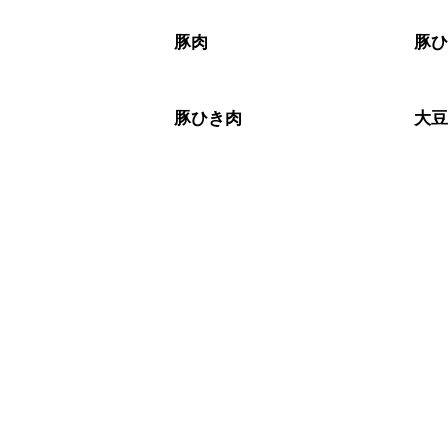
豚肉
豚
豚ひき肉
大