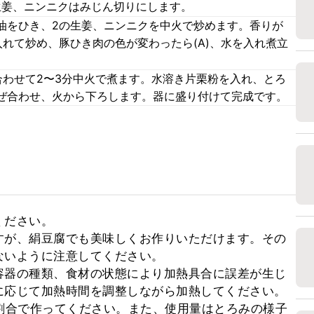
生姜、ニンニクはみじん切りにします。
油をひき、2の生姜、ニンニクを中火で炒めます。香りが
れて炒め、豚ひき肉の色が変わったら(A)、水を入れ煮立
合わせて2〜3分中火で煮ます。水溶き片栗粉を入れ、とろ
ぜ合わせ、火から下ろします。器に盛り付けて完成です。
ださい。

すが、絹豆腐でも美味しくお作りいただけます。その
いように注意してください。

容器の種類、食材の状態により加熱具合に誤差が生じ
応じて加熱時間を調整しながら加熱してください。

割合で作ってください。また、使用量はとろみの様子