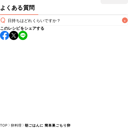
よくある質問
Q
日持ちはどれくらいですか？
+
このレシピをシェアする
保存期間は冷蔵で当日中が目安です。なるべくお早めにお召
し上がりください。

A
※日持ちは目安です。
こちら
の注意事項をご確認の上、正し
TOP
卵料理
朝ごはんに 簡単巣ごもり卵