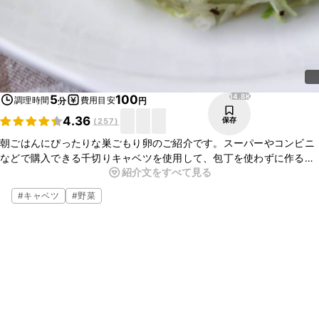
14.8K
5
100
調理時間
費用目安
分
円
4.36
保存
(
257
)
朝ごはんにぴったりな巣ごもり卵のご紹介です。スーパーやコンビニ
などで購入できる千切りキャベツを使用して、包丁を使わずに作るこ
紹介文をすべて見る
とができますよ。お好みでケチャップやソース、しょうゆをかけても
おいしいので、ぜひお試しくださいね。
#
キャベツ
#
野菜