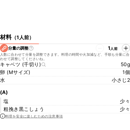
材料
（
1人前
）
1
分量の調整
人前
人数に合わせて分量を調整できます。料理の時間や火加減など、手順も分量に合
わせて調整してくださいね。
キャベツ (千切り)
50g
卵 (Mサイズ)
1個
水
小さじ2
(A)
塩
少々
粗挽き黒こしょう
少々
料理を安全に楽しむための注意事項