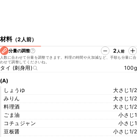
材料
（
2人前
）
2
分量の調整
人前
人数に合わせて分量を調整できます。料理の時間や火加減など、手順も分量に合
わせて調整してくださいね。
タイ (刺身用)
100g
(A)
しょうゆ
大さじ1/2
みりん
大さじ1/2
料理酒
大さじ1/2
ごま油
小さじ1
コチュジャン
小さじ1
豆板醤
小さじ1/2