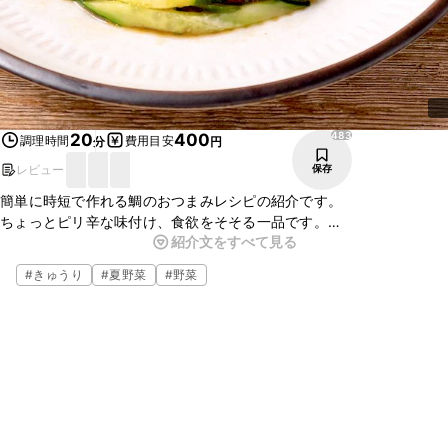
483
20
400
調理時間
費用目安
分
円
レビュー
保存
簡単に時短で作れる鯛のおつまみレシピの紹介です。
ちょっとピリ辛な味付け、食欲をそそる一品です。
紹介文をすべて見る
お酒のおつまみやごはんのお供などに最適です。
ミョウガなどを加えたり、ごま油の代わりにラー油を加えても美味し
#
きゅうり
#
夏野菜
#
野菜
く頂けます。
お好みでアレンジしてみて下さい。