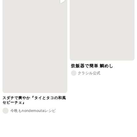
炊飯器で簡単 鯛めし
クラシル公式
スダチで爽やか『タイとタコの和風
セビーチェ』
今晩もnondemoutaレシピ