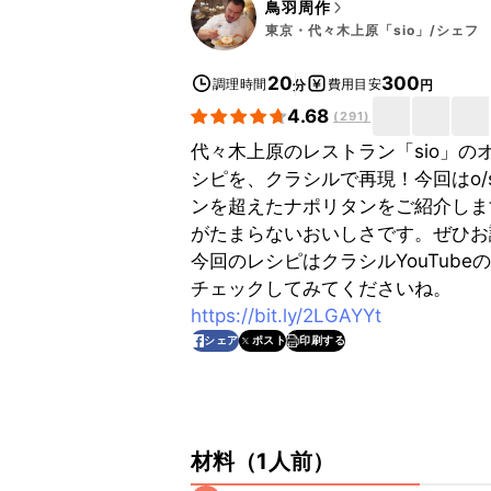
鳥羽周作
東京・代々木上原「sio」/シェフ
20
300
調理時間
費用目安
分
円
4.68
(
291
)
代々木上原のレストラン「sio」
シピを、クラシルで再現！今回はo/
ンを超えたナポリタンをご紹介しま
がたまらないおいしさです。ぜひお
今回のレシピはクラシルYouTubeの
チェックしてみてくださいね。
https://bit.ly/2LGAYYt
印刷する
シェア
ポスト
材料
（
1人前
）