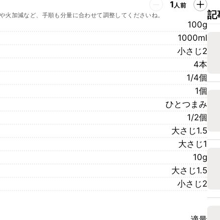
1
人前
記
や火加減など、手順も分量に合わせて調整してくださいね。
100g
1000ml
小さじ2
4本
1/4個
1個
ひとつまみ
1/2個
大さじ1.5
大さじ1
10g
大さじ1.5
小さじ2
適量