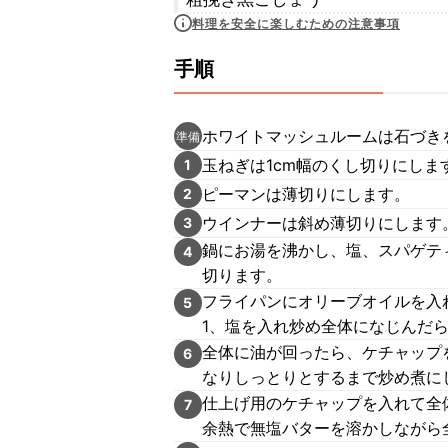
料理を安全に楽しむための注意事項
手順
ホワイトマッシュルームは石づき
準備
玉ねぎは1cm幅のくし切りにし
1
ピーマンは薄切りにします。
2
ウインナーは斜め薄切りにします
3
鍋にお湯を沸かし、塩、スパゲテ
4
切ります。
フライパンにオリーブオイルを入
5
1、塩を入れ炒め全体になじんだ
全体に油が回ったら、ケチャップ
6
なりしっとりとするまで炒め煮に
仕上げ用のケチャップを入れて全
7
余熱で無塩バターを溶かしながら