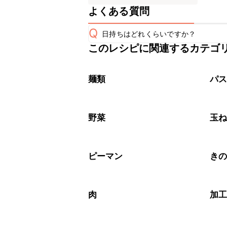
よくある質問
Q
日持ちはどれくらいですか？
このレシピに関連するカテゴ
こちらのレシピは出来たてをお召し上
A
※日持ちは目安です。
こちら
麺類
パ
野菜
玉
ピーマン
き
肉
加