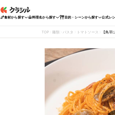
食材から探す
料理名から探す
目的・シーンから探す
公式レ
TOP
麺類
パスタ
トマトソース
【鳥羽